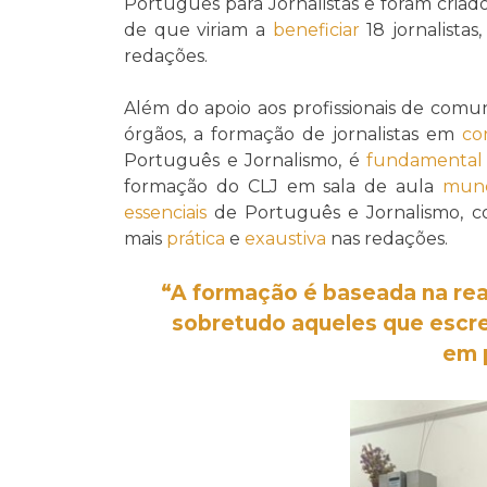
Português para Jornalistas e foram criad
de que viriam a
beneficiar
18 jornalistas
redações.
Além do apoio aos profissionais de comun
órgãos, a formação de jornalistas em
co
Português e Jornalismo, é
fundamental
formação do CLJ em sala de aula
mun
essenciais
de Português e Jornalismo, c
mais
prática
e
exaustiva
nas redações.
“A formação é
baseada
na rea
sobretudo
aqueles que escr
em 