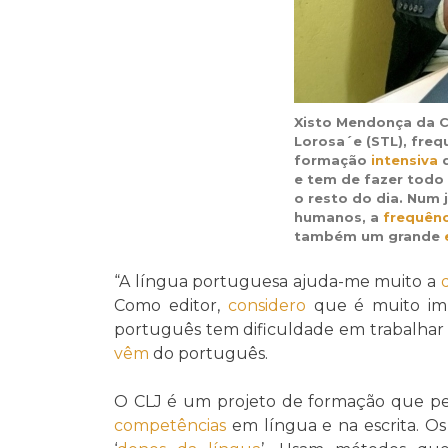
Xisto Mendonça da C
Lorosa´e (STL), fre
formação
intensiva
d
e tem de fazer todo
o resto do dia. Num
humanos, a
frequênc
também um grande
“A língua portuguesa ajuda-me muito a
Como editor,
considero
que é muito imp
português tem dificuldade em trabalhar 
vêm
do português.
O CLJ é um projeto de formação que perm
competências
em língua e na escrita. Os