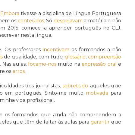
.
Embora
tivesse a disciplina de Língua Portuguesa
m bem os
conteúdos
. Só
despejavam
a matéria e não
m 2015, comecei a aprender português no CLJ.
 escrever nesta língua.
. Os professores
incentivam
os formandos a não
s
de qualidade, com tudo:
glossário
,
compreensão
. Nas aulas,
focamo-nos
muito na
expressão oral
e
re os
erros
.
iculdades dos jornalistas,
sobretudo
aqueles que
ão em português. Sinto-me muito
motivada
para
minha vida profissional.
oiam os formandos que ainda não compreendem a
eles que têm de faltar às aulas para
garantir
que