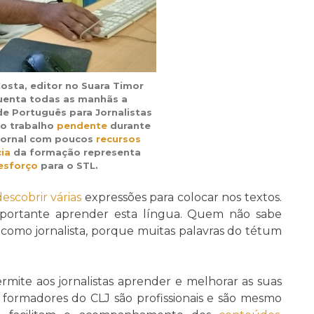
osta, editor no Suara Timor
quenta todas as manhãs a
e Português para Jornalistas
 o trabalho
pendente
durante
 jornal com poucos
recursos
ia
da formação representa
esforço
para o STL.
descobrir
várias
expressões para colocar nos textos.
ortante aprender esta língua. Quem não sabe
como jornalista, porque muitas palavras do tétum
ite aos jornalistas aprender e melhorar as suas
 formadores do CLJ são profissionais e são mesmo