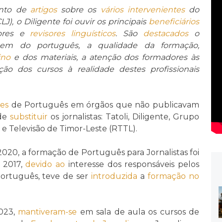
unto de
artigos
sobre os
vários
intervenientes
do
LJ), o Diligente foi ouvir os principais
beneficiários
utores e
revisores linguísticos
. São
destacados
o
gem do português, a qualidade da formação,
ino
e dos materiais, a atenção dos formadores às
ção dos cursos à realidade destes profissionais
es
de Português em órgãos que não publicavam
 de
substituir
os jornalistas: Tatoli, Diligente, Grupo
 e Televisão de Timor-Leste (RTTL).
 2020, a formação de Português para Jornalistas foi
 2017,
devido ao
interesse dos responsáveis pelos
português, teve de ser
introduzida
a
formação no
2023,
mantiveram-se
em sala de aula os cursos de