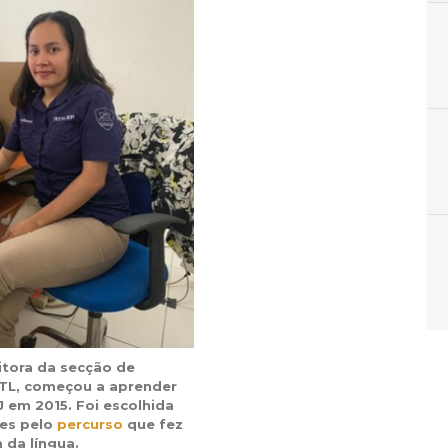
itora da secção de
TL, começou a aprender
 em 2015. Foi escolhida
ões pelo
percurso
que fez
 da língua.