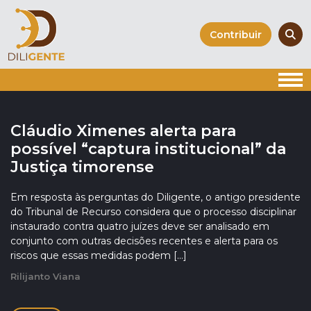
Skip
to
Contribuir
content
Cláudio Ximenes alerta para
TimorCast Ep. 44 | Rosa Mota e o
possível “captura institucional” da
Desporto em Timor-Leste
Justiça timorense
Na sua terceira visita a Timor-Leste, a campeã olímpica
portuguesa Rosa Mota participa como convidada de honra
Em resposta às perguntas do Diligente, o antigo presidente
na Maratona de Díli. Neste episódio do TimorCast, Rosa
do Tribunal de Recurso considera que o processo disciplinar
Mota recorda a sua primeira participação na Maratona de
instaurado contra quatro juízes deve ser analisado em
Díli, em 2010, partilha as […]
conjunto com outras decisões recentes e alerta para os
riscos que essas medidas podem […]
Lourdes do Rêgo e Antónia Martins
Rilijanto Viana
Podcast