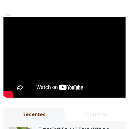
PUB
Recentes
Populares
TimorCast Ep. 44 | Rosa Mota e o