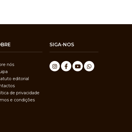
OBRE
SIGA-NOS
bre nós
uipa
atuto editorial
ntactos
ítica de privacidade
rmos e condições