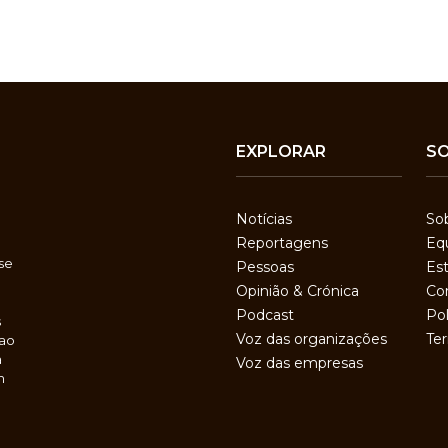
EXPLORAR
S
Notícias
So
Reportagens
Eq
se
Pessoas
Est
Opinião & Crónica
Co
Podcast
Pol
s
Voz das organizações
Te
 ao
a
Voz das empresas
m