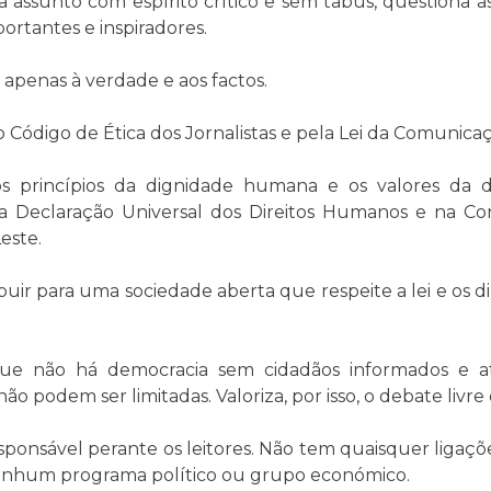
 assunto com espírito crítico e sem tabus, questiona a
ortantes e inspiradores.
apenas à verdade e aos factos.
 Código de Ética dos Jornalistas e pela Lei da Comunicaç
s princípios da dignidade humana e os valores da d
a Declaração Universal dos Direitos Humanos e na Co
este.
uir para uma sociedade aberta que respeite a lei e os di
 que não há democracia sem cidadãos informados e a
o podem ser limitadas. Valoriza, por isso, o debate livr
sponsável perante os leitores. Não tem quaisquer ligações
enhum programa político ou grupo económico.