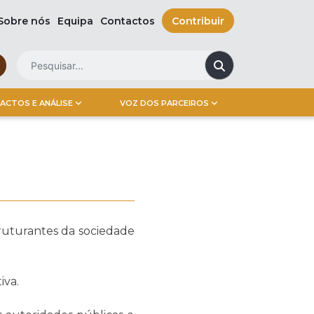
Sobre nós
Equipa
Contactos
Contribuir
ACTOS E ANÁLISE
VOZ DOS PARCEIROS
ruturantes da sociedade
iva.