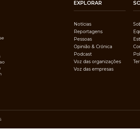
EXPLORAR
S
Notícias
So
Reportagens
Eq
se
Pessoas
Est
Opinião & Crónica
Co
Podcast
Pol
s
Voz das organizações
Te
 ao
a
Voz das empresas
m
S