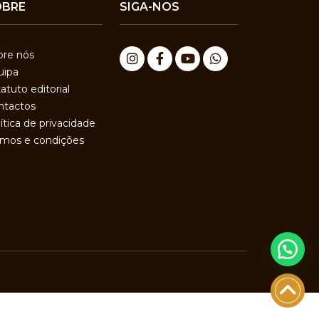
OBRE
SIGA-NOS
bre nós
uipa
atuto editorial
ntactos
ítica de privacidade
rmos e condições
Precisa de ajuda?