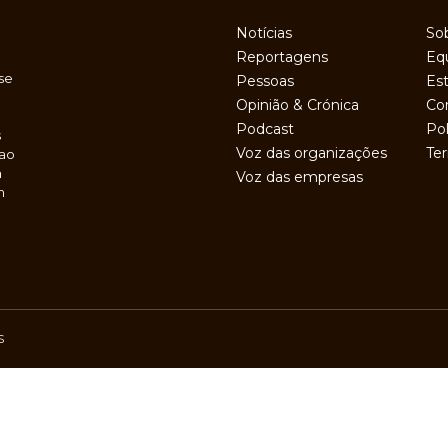
Notícias
So
Reportagens
Eq
se
Pessoas
Est
Opinião & Crónica
Co
Podcast
Pol
s
Voz das organizações
Te
 ao
a
Voz das empresas
m
S