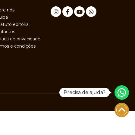
bre nós
uipa
atuto editorial
ntactos
ítica de privacidade
rmos e condições
Precisa de ajuda?