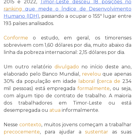
2015 e 2022,
Timor-Leste desceu 18 posições no
ranking
que mede o Índice de Desenvolvimento
Humano (IDH)
, passando a ocupar o 155º lugar entre
193 países analisados.
Conforme
o estudo, em geral, os timorenses
sobrevivem com 1,60 dólares por dia, muito abaixo da
linha da pobreza internacional: 2,15 dólares por dia.
Um outro relatório
divulgado
no início deste ano,
elaborado pelo Banco Mundial,
revelou
que apenas
30% da população em idade
laboral
(
cerca de
234
mil pessoas) está empregada
formalmente
, ou seja,
com algum tipo de contrato de trabalho. A maioria
dos trabalhadores em Timor-Leste ou está
desempregada ou
atua
informalmente.
Nesse
contexto
, muitos jovens começam a trabalhar
precocemente
, para ajudar a
sustentar
as suas