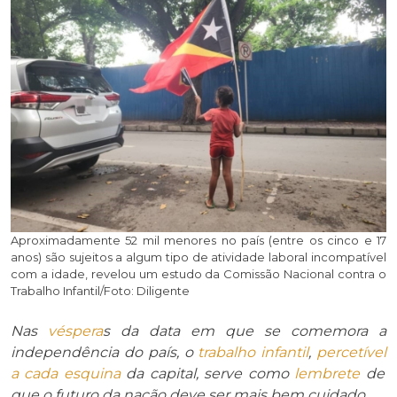
Aproximadamente 52 mil menores no país (entre os cinco e 17
anos) são sujeitos a algum tipo de atividade laboral incompatível
com a idade, revelou um estudo da Comissão Nacional contra o
Trabalho Infantil/Foto: Diligente
Nas
véspera
s da data em que se comemora a
independência do país, o
trabalho infantil
,
percetível
a cada esquina
da capital, serve como
lembrete
de
que o futuro da nação deve ser mais bem cuidado.