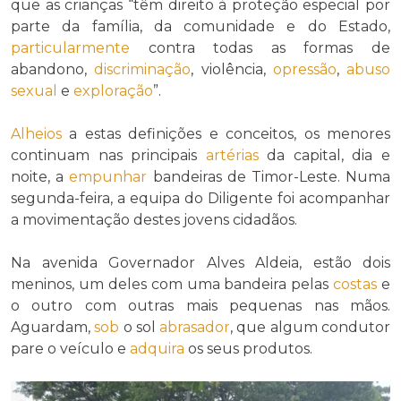
que as crianças “têm direito à proteção especial por
parte da família, da comunidade e do Estado,
particularmente
contra todas as formas de
abandono,
discriminação
, violência,
opressão
,
abuso
sexual
e
exploração
”.
Alheios
a estas definições e conceitos, os menores
continuam nas principais
artérias
da capital, dia e
noite, a
empunhar
bandeiras de Timor-Leste. Numa
segunda-feira, a equipa do Diligente foi acompanhar
a movimentação destes jovens cidadãos.
Na avenida Governador Alves Aldeia, estão dois
meninos, um deles com uma bandeira pelas
costas
e
o outro com outras mais pequenas nas mãos.
Aguardam,
sob
o sol
abrasador
, que algum condutor
pare o veículo e
adquira
os seus produtos.