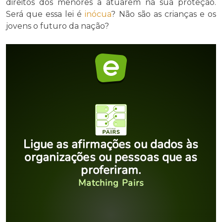
direitos dos menores a atuarem na sua proteção.
Será que essa lei é
inócua
? Não são as crianças e os
jovens o futuro da nação?