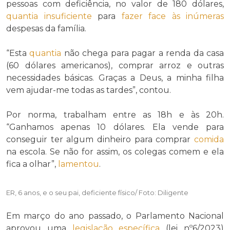
pessoas com deficiência, no valor de 180 dólares,
quantia
insuficiente
para
fazer face às
inúmeras
despesas da família.
“Esta
quantia
não chega para pagar a renda da casa
(60 dólares americanos), comprar arroz e outras
necessidades básicas. Graças a Deus, a minha filha
vem ajudar-me todas as tardes”, contou.
Por norma, trabalham entre as 18h e às 20h.
“Ganhamos apenas 10 dólares. Ela vende para
conseguir ter algum dinheiro para comprar
comida
na escola. Se não for assim, os colegas comem e ela
fica a olhar”,
lamentou
.
ER, 6 anos, e o seu pai, deficiente físico/ Foto: Diligente
Em março do ano passado, o Parlamento Nacional
aprovou uma
legislação
específica
(lei nº6/2023)