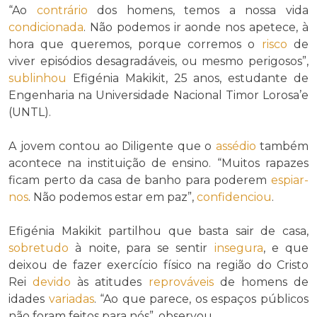
“Ao
contrário
dos homens, temos a nossa vida
condicionada
. Não podemos ir aonde nos apetece, à
hora que queremos, porque corremos o
risco
de
viver episódios desagradáveis, ou mesmo perigosos”,
sublinhou
Efigénia Makikit, 25 anos, estudante de
Engenharia na Universidade Nacional Timor Lorosa’e
(UNTL).
A jovem contou ao Diligente que o
assédio
também
acontece na instituição de ensino. “Muitos rapazes
ficam perto da casa de banho para poderem
espiar-
nos
. Não podemos estar em paz”,
confidenciou
.
Efigénia Makikit partilhou que basta sair de casa,
sobretudo
à noite, para se sentir
insegura
, e que
deixou de fazer exercício físico na região do Cristo
Rei
devido
às atitudes
reprováveis
de homens de
idades
variadas
. “Ao que parece, os espaços públicos
não foram feitos para nós”, observou.