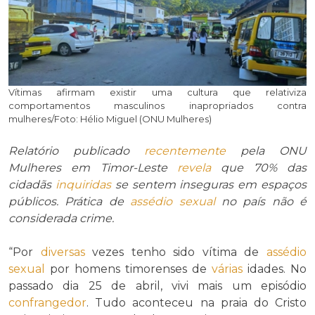
Vítimas afirmam existir uma cultura que relativiza
comportamentos masculinos inapropriados contra
mulheres/Foto: Hélio Miguel (ONU Mulheres)
Relatório publicado
recentemente
pela ONU
Mulheres em Timor-Leste
revela
que 70% das
cidadãs
inquiridas
se sentem inseguras em espaços
públicos. Prática de
assédio sexual
no país não é
considerada crime.
“Por
diversas
vezes tenho sido vítima de
assédio
sexual
por homens timorenses de
várias
idades. No
passado dia 25 de abril, vivi mais um episódio
confrangedor
. Tudo aconteceu na praia do Cristo