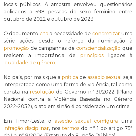
locais públicos. A amostra envolveu questionários
aplicados a 598 pessoas do sexo feminino entre
outubro de 2022 e outubro de 2023.
O documento
cita
a necessidade de
concretizar
uma
série ações: desde o reforço da iluminação à
promoção
de campanhas de
consciencialização
que
realcem a importância de
princípios
ligados à
igualdade de género
.
No país, por mais que a
prática
de
assédio sexual
seja
interpretada como uma forma de violência, tal como
consta na
resolução
do Governo n.º 31/2022 (Plano
Nacional contra a Violência Baseada no Género
2022-2032), o ato em si não é considerado um crime.
Em Timor-Leste, o
assédio sexual
configura
uma
infração disciplinar
, nos
termos
do n.º 1 do artigo 75º
da Lei nº 8/2004 (Estatuto da Função Pública).