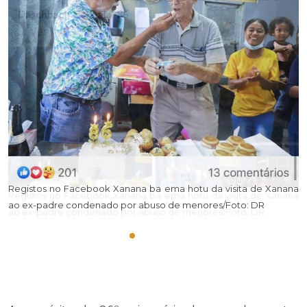
R
Registos no Facebook Xanana ba ema hotu da visita de Xanana
na
a
ao ex-padre condenado por abuso de menores/Foto: DR