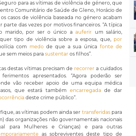
eguro para as vítimas de violência de género, que
 Centro Comunitário de Saúde de Gleno, Horácio de
, os casos de violência baseada no género acabam
r parte das vezes por motivos financeiros. “A típica
 o marido, por ser o único a
auferir
um salário,
quer tipo de violência sobre a esposa, que,
por
polícia com
medo
de que a sua única
fonte de
ique sem meios para
sustentar
os filhos”.
tas destas vítimas precisam de
recorrer
a cuidados
ferimentos apresentados. “Agora poderão ser
onde vão receber apoio de uma equipa médica
 casos, que estará também
encarregada
de dar
ocorrência
deste crime público”.
ifique, as vítimas podem ainda ser
transferidas
para
m) das organizações não governamentais nacionais
egal para Mulheres e Crianças) e para outras
emporariamente
as sobreviventes deste tipo de