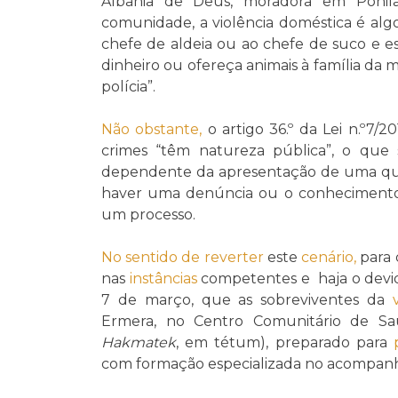
Albânia de Deus, moradora em Ponila
comunidade, a violência doméstica é al
chefe de aldeia ou ao chefe de suco e e
dinheiro ou ofereça animais à família d
polícia”.
Não obstante,
o artigo 36.º da Lei n.º7/2
crimes “têm natureza pública”, o que 
dependente da apresentação de uma quei
haver uma denúncia ou o conhecimento 
um processo.
No sentido de
reverter
este
cenário,
para 
nas
instâncias
competentes e haja o devi
7 de março, que as sobreviventes da
Ermera, no Centro Comunitário de S
Hakmatek
, em tétum), preparado para
com formação especializada no acompanh