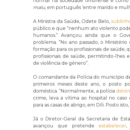
normal na sociedade timorense e com
malu,
em português ‘entre marido e mulhe
A Ministra da Saúde, Odete Belo,
sublin
público e que “nenhum ato violento pod
humanos.” Avançou ainda que o Go
problema. “No ano passado, o Ministéri
formação para os profissionais de saúde,
profissionais de saúde, permitindo-lhes 
de violência de género”.
O comandante da Polícia do município de
primeiros meses deste ano, o posto pol
doméstica. “Normalmente, a polícia
deté
crime, leva a vítima ao hospital no caso 
para as casas de abrigo, em Díli. Posto isto
Já o Diretor-Geral da Secretaria de Es
avançou que pretende
estabelecer
,