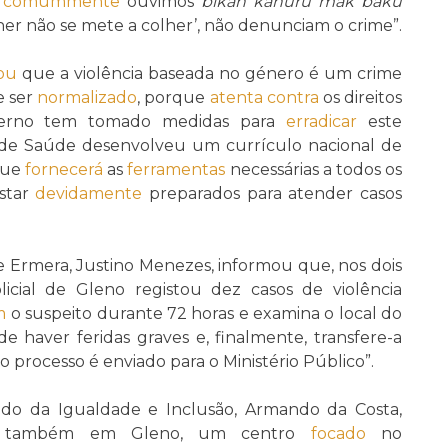
o
comummente
ouvimos
bikan kanuru mak baku
r não se mete a colher’, não denunciam o crime”.
hou
que a violência baseada no género é um crime
e ser
normalizado
, porque
atenta contra
os direitos
verno tem tomado medidas para
erradicar
este
o de Saúde desenvolveu um currículo nacional de
 que
fornecerá
as
ferramentas
necessárias a todos os
estar
devidamente
preparados para atender casos
 Ermera, Justino Menezes, informou que, nos dois
icial de Gleno registou dez casos de violência
m
o suspeito durante 72 horas e examina o local do
de haver feridas graves e, finalmente, transfere-a
, o processo é enviado para o Ministério Público”.
tado da Igualdade e Inclusão, Armando da Costa,
 também em Gleno, um centro
focado
no