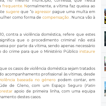
la, no mesmo município, confessa, que nesta
go
frequente. N
ormalmente, a vítima faz queixa ao
ste
sugere
que “o
agressor
pague uma multa em
a mulher como forma de
compensação
. Nunca vão à
010, contra a violência doméstica, refere que estes
significa que o procedimento criminal não está
xa por parte da vítima, sendo apenas necessário
do crime para que o Ministério Público
instaure
que os casos de violência doméstica sejam tratados
do acompanhamento profissional às vítimas, desde
violência baseada no género
podem contar, em
aúde de Gleno, com um Espaço Seguro (
Fatin
prestar
apoio de primeira linha, com uma equipa
amento destes casos.