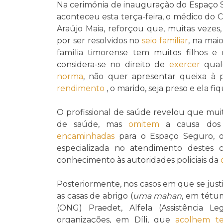
Na cerimónia de inauguração do Espaço S
aconteceu esta terça-feira, o médico do
Araújo Maia, reforçou que, muitas vezes
por ser resolvidos no
seio familiar
, na maio
família timorense tem muitos filhos e
considera-se no direito de
exercer
qual
norma
, não quer apresentar queixa à 
rendimento
, o marido, seja preso e ela f
O profissional de saúde revelou que mui
de saúde, mas
omitem
a causa dos 
encaminhadas
para o Espaço Seguro, 
especializada no atendimento destes
conhecimento às autoridades policiais da
Posteriormente, nos casos em que se just
as casas de abrigo (
uma mahan
, em tétu
(ONG) Praedet, Alfela (Assistência L
organizações, em Díli, que
acolhem
t