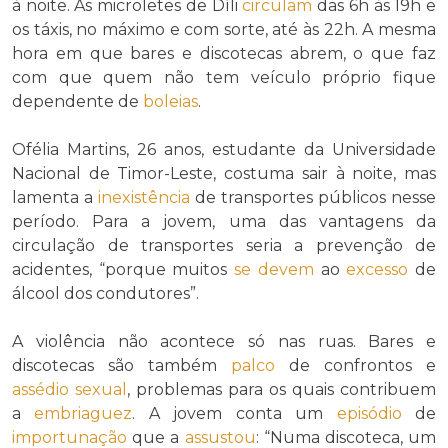
à noite. As microletes de Díli
circulam
das 6h às 19h e
os táxis, no máximo e com sorte, até às 22h. A mesma
hora em que bares e discotecas abrem, o que faz
com que quem não tem veículo próprio fique
dependente de
boleias
.
Ofélia Martins, 26 anos, estudante da Universidade
Nacional de Timor-Leste, costuma sair à noite, mas
lamenta a
inexistência
de transportes públicos nesse
período. Para a jovem, uma das vantagens da
circulação de transportes seria a prevenção de
acidentes, “porque muitos
se devem
ao
excesso
de
álcool dos condutores”.
A violência não acontece só nas ruas. Bares e
discotecas são também
palco
de confrontos e
assédio sexual
, problemas para os quais contribuem
a
embriaguez
. A jovem conta um
episódio
de
importunação
que a
assustou
: “Numa discoteca, um