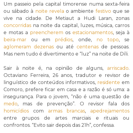
Um passeio pela capital timorense numa sexta-feira
ou sábado à
noite
revela
o ambiente
festivo
que se
vive na cidade. De Metiaut a Hudi Laran, zonas
concorridas
na noite da capital, luzes, música, carros
e motas a
preencherem
os
estacionamentos
, seja à
beira-mar
ou em
prédios
, onde,
no topo
, se
aglomeram
dezenas
ou até
centenas
de pessoas.
Mas nem tudo é divertimento e “luz” na noite de Díli.
Sair à noite é, na opinião de alguns,
arriscado
.
Octaviano Ferreira, 26 anos, tradutor e revisor de
linguístico de conteúdos informativos,
residente
em
Comoro, prefere ficar em casa e a razão é só uma: a
insegurança. Para o jovem, “não é uma questão de
medo
, mas de prevenção”. O revisor fala dos
homicídios
com
armas brancas
,
apedrejamentos
entre grupos de artes marciais e rituais ou
confrontos. “Evito sair depois das 21h”, confessa.