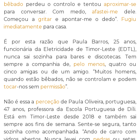
bêbado
perdeu o controlo e tentou
aproximar-se
para conversar. Com medo,
afastei-me
dele.
Começou a
gritar
e apontar-me o dedo”.
Fugiu
imediatamente
para casa.
É por esta razão que Paula Barros, 25 anos,
funcionária da Eletricidade de Timor-Leste (EDTL),
nunca sai sozinha para bares e discotecas. Tem
sempre a companhia de,
pelo menos
, quatro ou
cinco amigas ou de um amigo. “Muitos homens,
quando estão bêbados, não se controlam e podem
tocar
-nos sem
permissão
”.
Não é essa a
perceção
de Paula Oliveira, portuguesa,
47 anos, professora da Escola Portuguesa de Díli.
Está em Timor-Leste desde 2018 e também sai
sempre aos fins de semana. Sente-se segura, tanto
sozinha como acompanhada. “Ando de carro com
vidros abertos. Nunca levei com
pedras
ou setas.