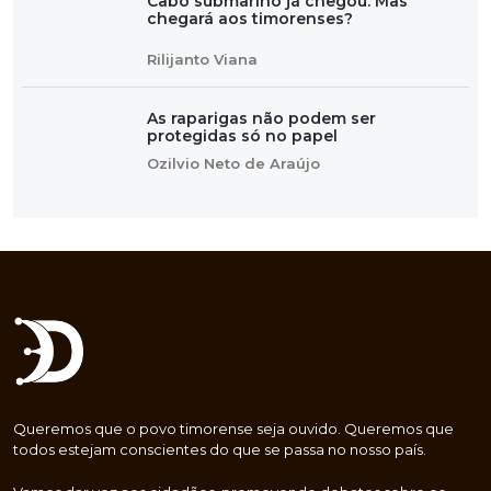
Cabo submarino já chegou. Mas
chegará aos timorenses?
Rilijanto Viana
As raparigas não podem ser
protegidas só no papel
Ozilvio Neto de Araújo
Queremos que o povo timorense seja ouvido. Queremos que
todos estejam conscientes do que se passa no nosso país.