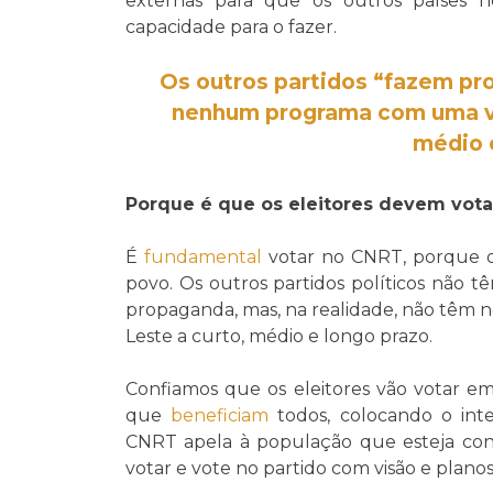
externas para que os outros países
capacidade para o fazer.
Os outros partidos “fazem pr
nenhum programa com uma vis
médio 
Porque é que os eleitores devem vot
É
fundamental
votar no CNRT, porque o 
povo. Os outros partidos políticos não
propaganda, mas, na realidade, não têm 
Leste a curto, médio e longo prazo.
Confiamos que os eleitores vão votar em
que
beneficiam
todos, colocando o inte
CNRT apela à população que esteja con
votar e vote no partido com visão e plano