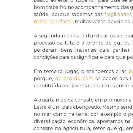
básico ao ensino superior, para que se 
bom trabalho no acompanhamento das 
saúde, porque sabemos das
fragilidades
materno-infantil
, muitas vezes, devido a
A segunda medida é dignificar os veteran
processo da luta é diferente de outros.
perderam bens materiais para ganhar a
condições para os dignificar e para que 
Em terceiro lugar, pretendemos criar
p
porque,
de acordo com
os dados dos C
constituída por jovens com idades entre o
A quarta medida consiste em promover a p
Leste é um país abençoado. Mesmo sendo
no mar como na terra, por exemplo o pe
diversificação económica, apostamos na
consiste na agricultura, setor que que