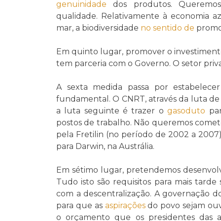
genuinidade
dos produtos. Queremos p
qualidade. Relativamente à economia az
mar, a biodiversidade
no sentido de
promov
Em quinto lugar, promover o investiment
tem parceria com o Governo. O setor priv
A sexta medida passa por estabelecer 
fundamental. O CNRT, através da luta de
a luta seguinte é trazer o
gasoduto
par
postos de trabalho. Não queremos comete
pela Fretilin (no período de 2002 a 200
para Darwin, na Austrália.
Em sétimo lugar, pretendemos desenvolver
Tudo isto são requisitos para mais tarde 
com a descentralização. A governação d
para que as
aspirações
do povo sejam ouv
o orçamento que os presidentes das au