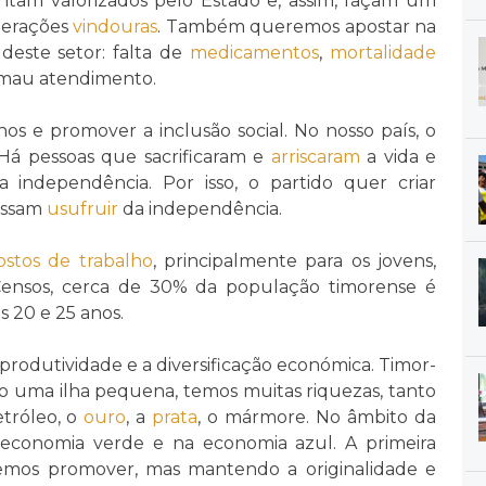
sintam valorizados pelo Estado e, assim, façam um
gerações
vindouras
. Também queremos apostar na
deste setor: falta de
medicamentos
,
mortalidade
o mau atendimento.
os e promover a inclusão social. No nosso país, o
 Há pessoas que sacrificaram e
arriscaram
a vida e
 independência. Por isso, o partido quer criar
possam
usufruir
da independência.
ostos de trabalho
, principalmente para os jovens,
ensos, cerca de 30% da população timorense é
s 20 e 25 anos.
rodutividade e a diversificação económica. Timor-
 uma ilha pequena, temos muitas riquezas, tanto
tróleo, o
ouro
, a
prata
, o mármore. No âmbito da
 economia verde e na economia azul. A primeira
remos promover, mas mantendo a originalidade e