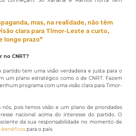
 nos conheçam. Só Xanana e Ramos Horta têm
opaganda, mas, na realidade, não têm
ão clara para Timor-Leste a curto,
e longo prazo”
ar no CNRT?
partido tem uma visão verdadeira e justa para o
 têm um plano estratégico como o de CNRT. Fazem
nenhum programa com uma visão clara para Timor-
 nós, pois temos visão e um plano de prioridades
resse nacional acima do interesse do partido. O
sciente da sua responsabilidade no momento de
s
benéficos
para o país.