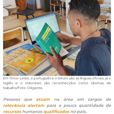
Em Timor-Leste, o português e o tétum são as línguas oficiais, já o
inglês e o indonésio são reconhecidos como idiomas de
trabalho/Foto: Diligente
Pessoas que
atuam
na área em cargos de
relevância
alertam
para a pouca quantidade de
recursos
humanos
qualificados
no país.