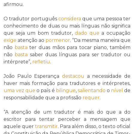
afirmou.
O tradutor português
considera
que uma pessoa ter
conhecimento de duas ou mais línguas não significa
que seja um bom tradutor,
dado que
a ocupação
exige
atenção ao
pormenor
. “Da mesma maneira que
não
basta
ter duas mãos para tocar piano, também
não
basta
saber duas línguas para ser tradutor ou
intérprete”,
refletiu
.
João Paulo Esperança
destacou
a necessidade de
haver mais formação para tradutores e intérpretes,
uma vez que
o país é
bilingue
,
salientando
o
nível
de
responsabilidade que a profissão
requer
.
“A atenção de um tradutor é mais do que a do
escritor para tentar perceber a mensagem que
aquele quer
transmitir
. Para além disso, o texto oficial
da Constituição da República Democrática de Timor-