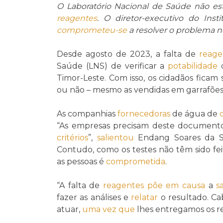
O Laboratório Nacional de Saúde não est
reagentes
. O diretor-executivo do Ins
comprometeu-se
a resolver o problema 
Desde agosto de 2023, a falta de
reage
Saúde (LNS) de verificar a
potabilidade
d
Timor-Leste. Com isso, os cidadãos ficam
ou não – mesmo as vendidas em garrafões
As companhias
fornecedoras
de água de
“As empresas precisam deste documento
critérios
”,
salientou
Endang Soares da Sil
Contudo, como os testes não têm sido fei
as pessoas é
comprometida
.
“A falta de
reagentes
põe em causa
a
s
fazer as análises e
relatar
o resultado. Ca
atuar,
uma vez que
lhes entregamos os re