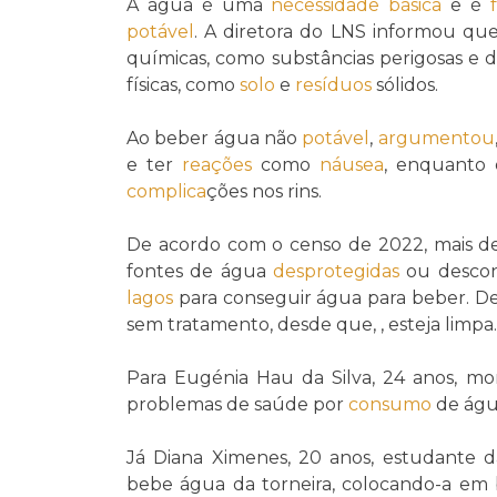
A água é uma
necessidade básica
e é
potável
. A diretora do LNS informou que
químicas, como substâncias perigosas e de
físicas, como
solo
e
resíduos
sólidos.
Ao beber água não
potável
,
argumentou
e ter
reações
como
náusea
, enquanto
complica
ções nos rins.
De acordo com o censo de 2022, mais de 
fontes de água
desprotegidas
ou descon
lagos
para conseguir água para beber. D
sem tratamento, desde que, , esteja limpa.
Para Eugénia Hau da Silva, 24 anos, mo
problemas de saúde por
consumo
de ág
Já Diana Ximenes, 20 anos, estudante da
bebe água da torneira, colocando-a em 