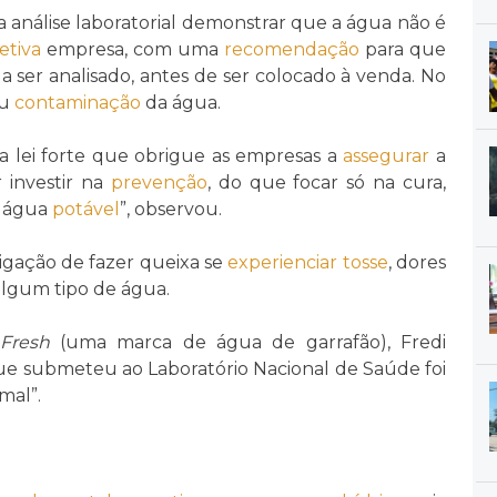
a análise laboratorial demonstrar que a água não é
etiva
empresa, com uma
recomendação
para que
a ser analisado, antes de ser colocado à venda. No
ou
contaminação
da água.
ma lei forte que obrigue as empresas a
assegurar
a
 investir na
prevenção
, do que focar só na cura,
a água
potável
”, observou.
igação de fazer queixa se
experienciar
tosse
, dores
lgum tipo de água.
Fresh
(uma marca de água de garrafão), Fredi
ue submeteu ao Laboratório Nacional de Saúde foi
mal”.