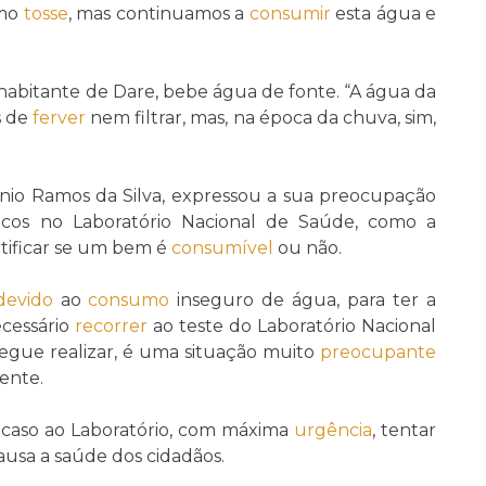
mo
tosse
, mas continuamos a
consumir
esta água e
 habitante de Dare, bebe água de fonte. “A água da
s de
ferver
nem filtrar, mas, na época da chuva, sim,
io Ramos da Silva, expressou a sua preocupação
cos no Laboratório Nacional de Saúde, como a
tificar se um bem é
consumível
ou não.
devido
ao
consumo
inseguro de água, para ter a
ecessário
recorrer
ao teste do Laboratório Nacional
segue realizar, é uma situação muito
preocupante
ente.
 caso ao Laboratório, com máxima
urgência
, tentar
usa a saúde dos cidadãos.