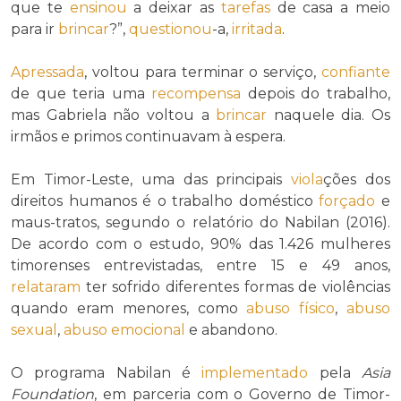
que te
ensinou
a deixar as
tarefas
de casa a meio
para ir
brincar
?”,
questionou
-a,
irritada
.
Apressada
, voltou para terminar o serviço,
confiante
de que teria uma
recompensa
depois do trabalho,
mas Gabriela não voltou a
brincar
naquele dia. Os
irmãos e primos continuavam à espera.
Em Timor-Leste, uma das principais
viola
ções dos
direitos humanos é o trabalho doméstico
forçado
e
maus-tratos, segundo o relatório do Nabilan (2016).
De acordo com o estudo, 90% das 1.426 mulheres
timorenses entrevistadas, entre 15 e 49 anos,
relataram
ter sofrido diferentes formas de violências
quando eram menores, como
abuso físico
,
abuso
sexual
,
abuso emocional
e abandono.
O programa Nabilan é
implementado
pela
Asia
Foundation
, em parceria com o Governo de Timor-