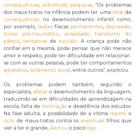
consequências
,
sobretudo
psíquicas
. “Os problemas
dos maus-tratos na infância podem ter uma
série
de
consequências
no desenvolvimento infantil como,
por exemplo,
lesões
físicas
permanentes
,
depressão
,
stress pós-traumático
,
ansiedade
,
transtorno do
pânico
,
tentativas
de
suicídio
. A criança pode não
confiar em si mesma, pode pensar que não merece
amor e respeito, pode ter dificuldade em relacionar-
se com as outras pessoas, pode ter comportamentos
agressivos
,
isolamento social
, entre outros”, explicou.
Os problemas podem também, segundo o
especialista,
afetar
o desenvolvimento da linguagem,
traduzindo-se em dificuldades de aprendizagem na
escola, falta de
motivação
e desistência dos estudos.
Na fase adulta, a possibilidade de a vítima
repetir
o
ciclo
de maus-tratos contra os
eventuais
filhos que
vier a ter é grande,
alertou
o psicó
logo
.