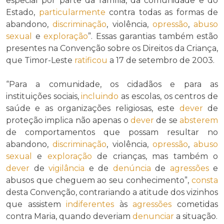
especial por parte da família, da comunidade e do
Estado,
particularmente
contra todas as formas de
abandono,
discriminação
, violência,
opressão
,
abuso
sexual
e
exploração
”. Essas garantias também estão
presentes na Convenção sobre os Direitos da Criança,
que Timor-Leste
ratificou
a 17 de setembro de 2003.
“Para a comunidade, os cidadãos e para as
instituições sociais,
incluindo
as escolas, os centros de
saúde e as organizações religiosas, este
dever
de
proteção implica não apenas o
dever
de se
absterem
de comportamentos que possam resultar no
abandono,
discriminação
, violência,
opressão
,
abuso
sexual
e
exploração
de crianças, mas também o
dever
de
vigilância
e de
denúncia
de
agressões
e
abusos que cheguem ao seu conhecimento”,
consta
desta Convenção, contrariando a atitude dos vizinhos
que assistem
indiferentes
às
agressões
cometidas
contra Maria, quando deveriam
denunciar
a situação.