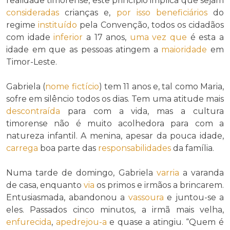
realidade timorense, este princípio implica que sejam
consideradas
crianças e,
por isso
beneficiários
do
regime
instituído
pela Convenção, todos os cidadãos
com idade
inferior
a 17 anos,
uma vez que
é esta a
idade em que as pessoas atingem a
maioridade
em
Timor-Leste.
Gabriela (
nome fictício
) tem 11 anos e, tal como Maria,
sofre em silêncio todos os dias. Tem uma atitude mais
descontraída
para com a vida, mas a cultura
timorense não é muito acolhedora para com a
natureza infantil. A menina, apesar da pouca idade,
carrega
boa parte das
responsabilidades
da família.
Numa tarde de domingo, Gabriela
varria
a varanda
de casa, enquanto
via
os primos e irmãos a brincarem.
Entusiasmada, abandonou a
vassoura
e juntou-se a
eles. Passados cinco minutos, a irmã mais velha,
enfurecida
,
apedrejou-a
e quase a atingiu. “Quem é