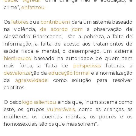
idade
: “
Agredir
uma criança não é educação, é
crime”,
enfatizou
.
Os
fatores
que
contribuem
para um sistema baseado
na violência,
de acordo com
a observação de
Alessandro Boarccaech, são a pobreza, a falta de
informação, a falta de acesso aos tratamentos de
saúde física e mental, o desemprego, um sistema
hierárquico
baseado na autoridade de quem tem
mais força, a falta de
perspetivas
futuras, a
desvaloriza
ção da
educação formal
e a normalização
da
agressividade
como solução para resolver
conflitos.
O psicó
logo
salientou
ainda que, “num sistema como
este, os grupos
vulneráveis
, como as crianças, as
mulheres, os doentes mentais, os pobres e os
homossexuais, são os que mais sofrem”.