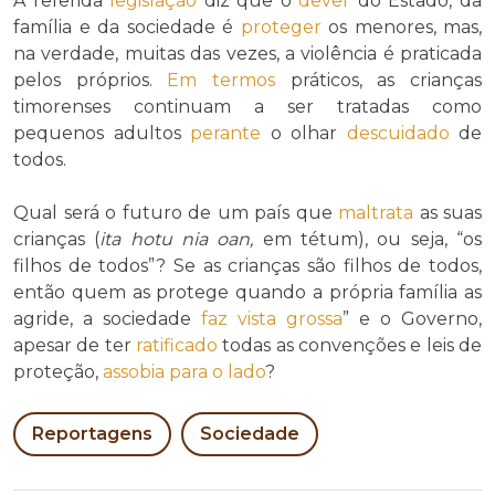
A referida
legislação
diz que o
dever
do Estado, da
família e da sociedade é
proteger
os menores, mas,
na verdade, muitas das vezes, a violência é praticada
pelos próprios.
Em termos
práticos, as crianças
timorenses continuam a ser tratadas como
pequenos adultos
perante
o olhar
descuidado
de
todos.
Qual será o futuro de um país que
maltrata
as suas
crianças (
ita hotu nia oan,
em tétum), ou seja, “os
filhos de todos”? Se as crianças são filhos de todos,
então quem as protege quando a própria família as
agride, a sociedade
faz vista grossa
” e o Governo,
apesar de ter
ratificado
todas as convenções e leis de
proteção,
assobia para o lado
?
Reportagens
Sociedade