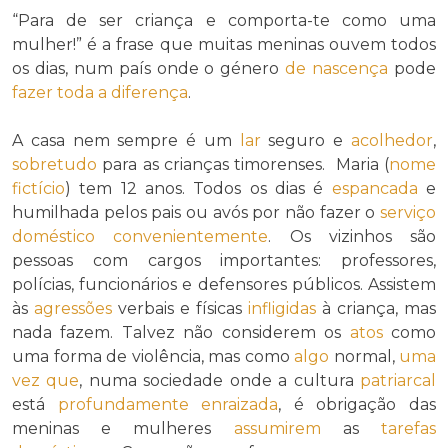
“Para de ser criança e comporta-te como uma
mulher!” é a frase que muitas meninas ouvem todos
os dias, num país onde o género
de nascença
pode
fazer toda a diferença
.
A casa nem sempre é um
lar
seguro e
acolhedor
,
sobretudo
para as crianças timorenses. Maria (
nome
fictício
) tem 12 anos. Todos os dias é
espancada
e
humilhada pelos pais ou avós por não fazer o
serviço
doméstico
convenientemente
. Os vizinhos são
pessoas com cargos importantes: professores,
polícias, funcionários e defensores públicos. Assistem
às
agressões
verbais e físicas
infligidas
à criança, mas
nada fazem. Talvez não considerem os
atos
como
uma forma de violência, mas como
algo
normal,
uma
vez que
, numa sociedade onde a cultura
patriarcal
está
profundamente
enraizada
, é obrigação das
meninas e mulheres
assumirem
as
tarefas