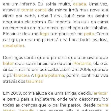
era um inferno. Eu sofria muito,
calada
. Uma vez,
estava a
tomar conta
da minha irmã mais nova, ela
ainda era bebé, tinha 1 ano, fui à casa de banho
enquanto ela dormia. De repente, ela caiu da cama
no momento em que o meu pai chegou do trabalho.
Ele viu e deu-me
logo
um pontapé no
peito
. Como
castigo, punha-me pimentão na boca todos os dias”,
desabafou
.
Domingas conta que o pai dizia que a amava e que
bater
era a sua maneira de educar.
Portanto
, ela e as
cinco irmãs foram educadas assim até 2006, quando
o pai
faleceu
. A
figura paterna
, porém, continua viva
através dos
traumas
.
Em 2009, com a ajuda de uma amiga, decidiu
arriscar
e partiu para a Inglaterra, onde tem desconstruído
todas as crenças que o pai lhe passou desde
tenra