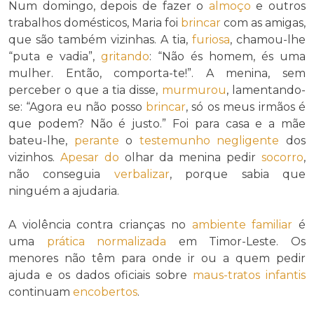
Num domingo, depois de fazer o
almoço
e outros
trabalhos domésticos, Maria foi
brincar
com as amigas,
que são também vizinhas. A tia,
furiosa
, chamou-lhe
“puta e vadia”,
gritando
: “Não és homem, és uma
mulher. Então, comporta-te!”. A menina, sem
perceber o que a tia disse,
murmurou
, lamentando-
se: “Agora eu não posso
brincar
, só os meus irmãos é
que podem? Não é justo.” Foi para casa e a mãe
bateu-lhe,
perante
o
testemunho
negligente
dos
vizinhos.
Apesar do
olhar da menina pedir
socorro
,
não conseguia
verbalizar
, porque sabia que
ninguém a ajudaria.
A violência contra crianças no
ambiente familiar
é
uma
prática
normalizada
em Timor-Leste. Os
menores não têm para onde ir ou a quem pedir
ajuda e os dados oficiais sobre
maus-tratos infantis
continuam
encobertos
.