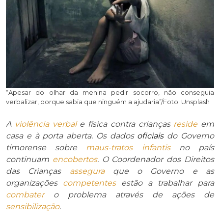
“Apesar do olhar da menina pedir socorro, não conseguia
verbalizar, porque sabia que ninguém a ajudaria”/Foto: Unsplash
A
violência verbal
e física contra crianças
reside
em
casa e à porta aberta. Os dados
oficiais
do Governo
timorense sobre
maus-tratos infantis
no país
continuam
encobertos
. O Coordenador dos Direitos
das Crianças
assegura
que o Governo e as
organizações
competentes
estão a trabalhar para
combater
o problema através de ações de
sensibilização
.