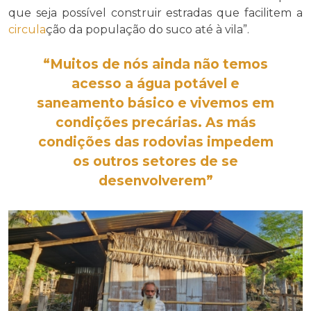
que seja possível construir estradas que facilitem a
circula
ção da população do suco até à vila”.
“Muitos de nós ainda não temos
acesso a água potável e
saneamento básico
e vivemos em
condições
precárias
. As más
condições das
rodovias
impedem
os outros setores de se
desenvolverem”