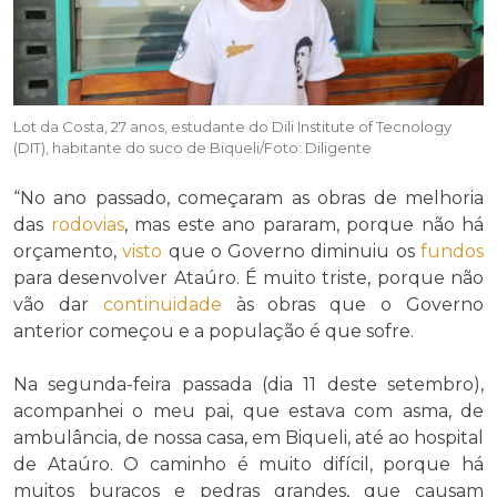
Lot da Costa, 27 anos, estudante do Dili Institute of Tecnology
(DIT), habitante do suco de Biqueli/Foto: Diligente
“No ano passado, começaram as obras de melhoria
das
rodovias
, mas este ano pararam, porque não há
orçamento,
visto
que o Governo diminuiu os
fundos
para desenvolver Ataúro. É muito triste, porque não
vão dar
continuidade
às obras que o Governo
anterior começou e a população é que sofre.
Na segunda-feira passada (dia 11 deste setembro),
acompanhei o meu pai, que estava com asma, de
ambulância, de nossa casa, em Biqueli, até ao hospital
de Ataúro. O caminho é muito difícil, porque há
muitos buracos e pedras grandes, que causam