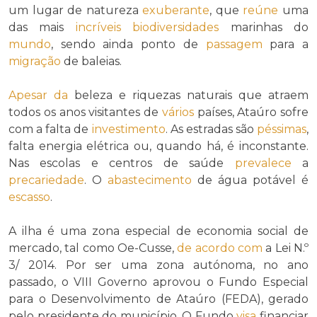
um lugar de natureza
exuberante
, que
reúne
uma
das mais
incríveis
biodiversidades
marinhas do
mundo
, sendo ainda ponto de
passagem
para a
migração
de baleias.
Apesar da
beleza e riquezas naturais que atraem
todos os anos visitantes de
vários
países, Ataúro sofre
com a falta de
investimento
. As estradas são
péssimas
,
falta energia elétrica ou, quando há, é inconstante.
Nas escolas e centros de saúde
prevalece
a
precariedade
. O
abastecimento
de água potável é
escasso
.
A ilha é uma zona especial de economia social de
mercado, tal como Oe-Cusse,
de acordo com
a Lei N.º
3/ 2014. Por ser uma zona autónoma, no ano
passado, o VIII Governo aprovou o Fundo Especial
para o Desenvolvimento de Ataúro (FEDA), gerado
pelo presidente do município. O Fundo
visa
financiar