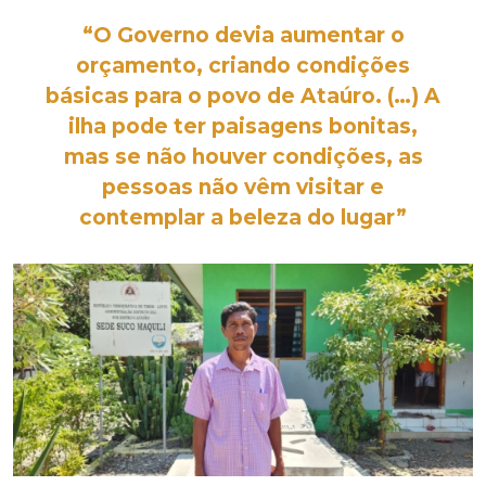
“O Governo devia aumentar o
orçamento, criando condições
básicas para o povo de Ataúro. (…) A
ilha pode ter paisagens bonitas,
mas se não houver condições, as
pessoas não vêm visitar e
contemplar
a beleza do lugar”