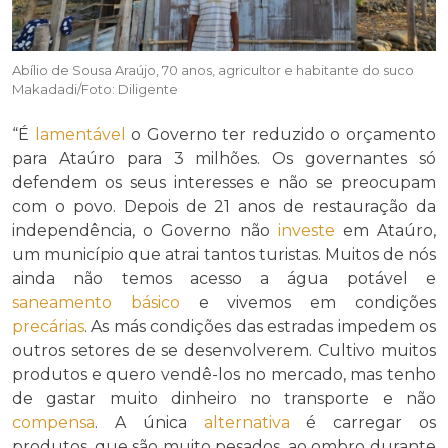
Abílio de Sousa Araújo, 70 anos, agricultor e habitante do suco
Makadadi/Foto: Diligente
“É
lamentável
o Governo ter reduzido o orçamento
para Ataúro para 3 milhões. Os governantes só
defendem os seus interesses e não se preocupam
com o povo. Depois de 21 anos de restauração da
independência, o Governo não
investe
em Ataúro,
um município que atrai tantos turistas. Muitos de nós
ainda não temos acesso a água potável e
saneamento básico
e vivemos em condições
precárias
. As más condições das estradas impedem os
outros setores de se desenvolverem. Cultivo muitos
produtos e quero vendê-los no mercado, mas tenho
de gastar muito dinheiro no transporte e não
compensa
. A única
alternativa
é carregar os
produtos, que são muito pesados, ao ombro durante