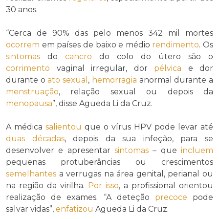
30 anos.
“Cerca de 90% das pelo menos 342 mil mortes
ocorrem
em países de baixo e médio
rendimento
. Os
sintomas
do
cancro
do colo do útero são o
corrimento
vaginal irregular, dor
pélvica
e dor
durante o
ato sexual
,
hemorragia
anormal durante a
menstruação
, relação sexual ou depois da
menopausa
”, disse Agueda Li da Cruz.
A médica
salientou
que o vírus HPV pode levar até
duas décadas
, depois da sua infeção, para se
desenvolver e apresentar
sintomas
– que
incluem
pequenas protuberâncias ou crescimentos
semelhantes
a verrugas na área genital, perianal ou
na região da virilha.
Por isso
, a profissional orientou
realização de exames. “A deteção
precoce
pode
salvar vidas”,
enfatizou
Agueda Li da Cruz.