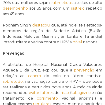
70% das mulheres sejam
submetidas
a testes de alto
desempenho
aos 35 anos, com um
rastreio
repetido
aos 45 anos.
Poonam Singh
destacou
que, até hoje, seis estados-
membros da região do Sudeste Asiático (Butão,
Indonésia, Maldivas, Mianmar, Sri Lanka e Tailândia)
introduziram a vacina contra o HPV a
nível
nacional.
Prevenção
A obstetra do Hospital Nacional Guido Valadares,
Agueda Li da Cruz, explicou que a
prevenção
em
relação ao
cancro
do colo do útero consiste,
sobretudo
, na vacinação contra o HPV – que pode
ser realizada a partir dos nove anos. A médica ainda
recomendou
evitar
fatores
de
risco
(
tabagismo
e não
tratamento de
corrimento
vaginal anormal) e
realizar exames
regulares
, especialmente a partir dos