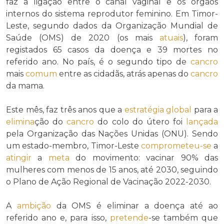
faz a ligação entre o canal vaginal e os órgãos
internos do sistema reprodutor feminino. Em Timor-
Leste, segundo dados da Organização Mundial de
Saúde (OMS) de 2020 (os mais
atuais
), foram
registados 65 casos da doença e 39 mortes no
referido ano. No país, é o segundo tipo de
cancro
mais
comum
entre as cidadãs, atrás apenas do
cancro
da mama.
Este mês, faz três anos que a
estratégia
global
para a
elimina
ção do
cancro
do colo do útero foi
lançada
pela Organização das Nações Unidas (ONU). Sendo
um estado-membro, Timor-Leste
comprometeu-se
a
atingir
a
meta
do movimento: vacinar 90% das
mulheres com menos de 15 anos, até 2030, seguindo
o Plano de Ação Regional de Vacinação 2022-2030.
A
ambição
da OMS é eliminar a doença até ao
referido ano e, para isso,
pretende
-se também que