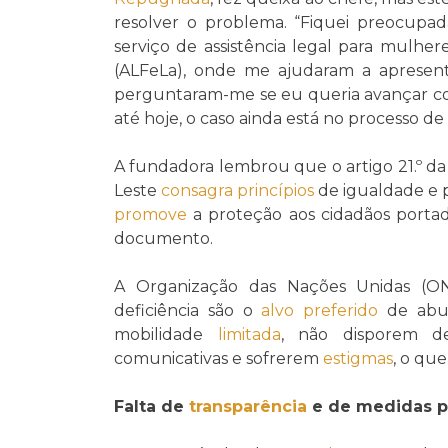
resolver o problema. “Fiquei preocupada
serviço de assistência legal para mulhere
(ALFeLa), onde me ajudaram a apresenta
perguntaram-me se eu queria avançar co
até hoje, o caso ainda está no processo de
A fundadora lembrou que o artigo 21.º d
Leste
consagra
princípios
de igualdade e p
promove
a proteção aos cidadãos portad
documento.
A Organização das Nações Unidas (O
deficiência são o
alvo preferido
de abus
mobilidade
limitada
, não disporem d
comunicativas e sofrerem
estigmas
, o qu
Falta de
transparência
e de medidas p