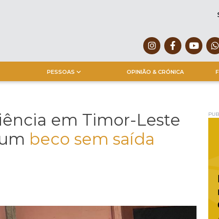
PESSOAS
OPINIÃO & CRÓNICA
F
iência em Timor-Leste
PUB
 num
beco sem saída