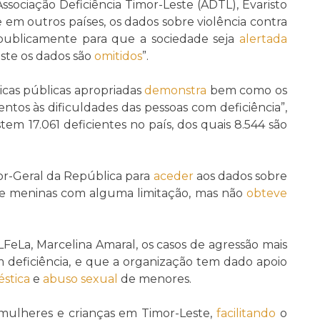
ssociação Deficiência Timor-Leste (ADTL), Evaristo
m outros países, os dados sobre violência contra
 publicamente para que a sociedade seja
alertada
este os dados são
omitidos
”.
íticas públicas apropriadas
demonstra
bem como os
tos às dificuldades das pessoas com deficiência”,
em 17.061 deficientes no país, dos quais 8.544 são
or-Geral da República para
aceder
aos dados sobre
s e meninas com alguma limitação, mas não
obteve
FeLa, Marcelina Amaral, os casos de agressão mais
 deficiência, e que a organização tem dado apoio
éstica
e
abuso sexual
de menores.
mulheres e crianças em Timor-Leste,
facilitando
o