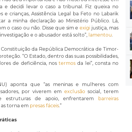
 e decidi levar o caso a tribunal. Fiz queixa no
s e crianças, Assistência Legal ba Feto no Labarik
r a minha declaração ao Ministério Público. Lá,
m o caso ou não. Disse que sim e
exigi
justiça, mas
 investigação e o abusador está solto”,
lamentou
.
a Constituição da República Democrática de Timor-
roteção. “O Estado, dentro das suas possibilidades,
ores de deficiência, nos
termos
da lei”, consta no
NU) aponta que “as meninas e mulheres com
adores, por viverem em
exclusão
social, terem
e estruturas de apoio, enfrentarem
barreiras
e as torna em
presas fáceis
.”
ráticas