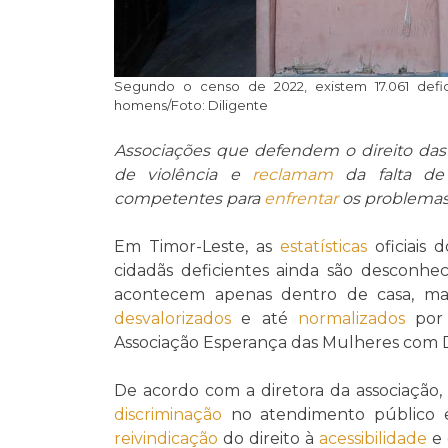
Segundo o censo de 2022, existem 17.061 defi
homens/Foto: Diligente
Associações que defendem o direito da
de violência e
reclamam
da falta d
competentes para
enfrentar
os problemas
Em Timor-Leste, as
estatísticas
oficiais 
cidadãs deficientes ainda são desconhec
acontecem apenas dentro de casa, ma
desvalorizados
e até
normalizados
por
Associação Esperança das Mulheres com D
De acordo com a diretora da associação, 
discriminação
no atendimento público e 
reivindicação
do direito à
acessibilidade
e 