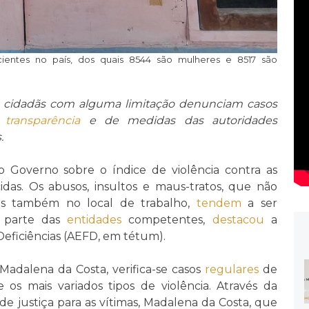
cientes no país, dos quais 8544 são mulheres e 8517 são
s cidadãs com alguma limitação denunciam casos
e
transparência
e de medidas das autoridades
.
do Governo sobre o índice de violência contra as
idas. Os abusos, insultos e maus-tratos, que não
s também no local de trabalho,
tendem
a ser
 parte das
entidades
competentes,
destacou
a
eficiências (AEFD, em tétum).
Madalena da Costa, verifica-se casos
regulares
de
os mais variados tipos de violência. Através da
de justiça para as vítimas, Madalena da Costa, que