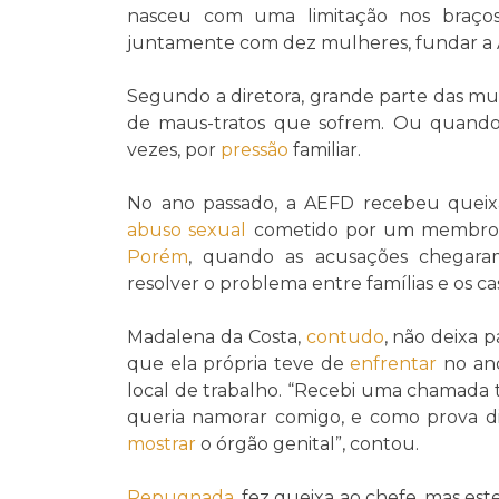
nasceu com uma limitação nos braço
juntamente com dez mulheres, fundar a
Segundo a diretora, grande parte das mu
de maus-tratos que sofrem. Ou quando
vezes, por
pressão
familiar.
No ano passado, a AEFD recebeu queixa
abuso sexual
cometido por um membro 
Porém
, quando as acusações chegaram
resolver o problema entre famílias e os c
Madalena da Costa,
contudo
, não deixa 
que ela própria teve de
enfrentar
no ano
local de trabalho. “Recebi uma chamada 
queria namorar comigo, e como prova d
mostrar
o órgão genital”, contou.
Repugnada
, fez queixa ao chefe, mas es