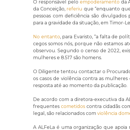
O responsável pelo
empoderamento
da A
da Conceição,
referiu
que “enquanto que e
pessoas com deficiência são divulgados
para a gravidade da situação, em Timor-L
No entanto
, para Evaristo, “a falta de pol
cegos somos nós, porque não estamos aten
observou. Segundo o censo de 2022, exist
mulheres e 8.517 são homens.
O Diligente tentou contactar o Procurad
os casos de violência contra as mulhere
resposta até ao momento da publicação.
De acordo com a diretora-executiva da AL
frequentes
cometidos
contra cidadãs com
legal, são relacionados com
violência dom
A ALFeLa é uma organização que apoia 