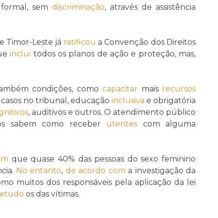
e formal, sem
discriminação
, através de assistência
e Timor-Leste já
ratificou
a Convenção dos Direitos
que
inclui
todos os planos de ação e proteção, mas,
ar também condições, como
capacitar
mais
recursos
 casos no tribunal, educação
inclusiva
e obrigatória
gnitivos
, auditivos e outros. O atendimento público
ios sabem como receber
utentes
com alguma
am
que quase 40% das pessoas do sexo feminino
ncia.
No entanto
,
de acordo com
a investigação da
omo muitos dos responsáveis pela aplicação da lei
retudo
os das vítimas.