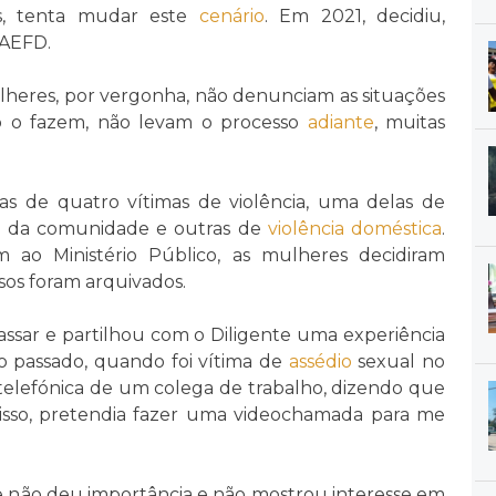
s, tenta mudar este
cenário
. Em 2021, decidiu,
 AEFD.
lheres, por vergonha, não denunciam as situações
 o fazem, não levam o processo
adiante
, muitas
s de quatro vítimas de violência, uma delas de
da comunidade e outras de
violência doméstica
.
 ao Ministério Público, as mulheres decidiram
asos foram arquivados.
passar e partilhou com o Diligente uma experiência
 passado, quando foi vítima de
assédio
sexual no
telefónica de um colega de trabalho, dizendo que
isso, pretendia fazer uma videochamada para me
te não deu importância e não mostrou interesse em