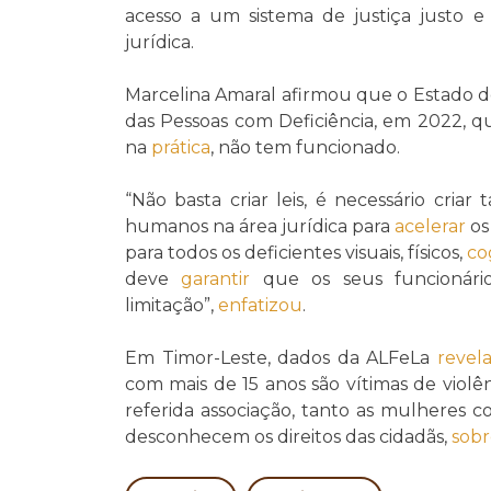
acesso a um sistema de justiça justo 
jurídica.
Marcelina Amaral afirmou que o Estado d
das Pessoas com Deficiência, em 2022, 
na
prática
, não tem funcionado.
“Não basta criar leis, é necessário cri
humanos na área jurídica para
acelerar
os
para todos os deficientes visuais, físicos,
co
deve
garantir
que os seus funcionár
limitação”,
enfatizou
.
Em Timor-Leste, dados da ALFeLa
revel
com mais de 15 anos são vítimas de violê
referida associação, tanto as mulheres c
desconhecem os direitos das cidadãs,
sob