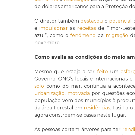
de dólares americanos para a Proteção d
O diretor também
destacou
o
potencial
e
impulsionar
as
receitas
de Timor-Lest
azul”, como o
fenómeno
da
migração
de
novembro.
Como avalia as condições do meio a
Mesmo que esteja a ser
feito
um
esfor
Governo, ONG’s locais e internacionais 
solo
como do mar, continua a acontec
urbanização
,
motivada
por questões econ
população vem dos municípios à procura
da área florestal em
residências
. Tasi Tol
agora constroem-se casas neste lugar.
As pessoas cortam árvores para ter
rend