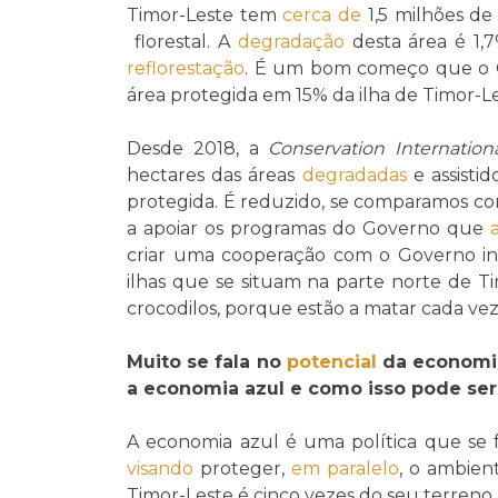
Timor-Leste tem
cerca de
1,5 milhões de
florestal. A
degradação
desta área é 1,7
reflorestação
. É um bom começo que o G
área protegida em 15% da ilha de Timor-Le
Desde 2018, a
Conservation Internation
hectares das áreas
degradadas
e assisti
protegida. É reduzido, se comparamos co
a apoiar os programas do Governo que
criar uma cooperação com o Governo i
ilhas que se situam na parte norte de T
crocodilos, porque estão a matar cada vez
Muito se fala no
potencial
da economia
a economia azul e como isso pode ser
A economia azul é uma política que se
visando
proteger,
em paralelo
, o ambie
Timor-Leste é cinco vezes do seu terreno