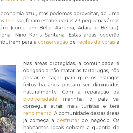
a economia azul, mas podemos aproveitar, de uma
os.
Por isso
, foram estabelecidas 23 pequenas áreas
aúro (como em Beloi, Akrema, Adara e Behau),
onal Nino Konis Santana. Estas áreas poderão
tribuírem para a
conservação
de
recifes de corais
e
Nas áreas protegidas, a comunidade é
obrigada a não matar as tartarugas, não
pescar e caçar para que os estragos
feitos há anos possam ser diminuídos
naturalmente. Com a reparação da
biodiversidade
marinha, o país vai
conseguir atrair mais turistas e terá
rendimento
. A comunidade destas áreas
já começa a
desfrutar
do negócio. Os
habitantes locais cobram a quantia de