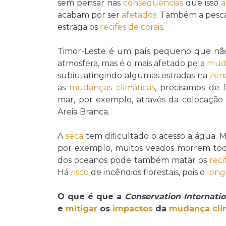
sem pensar nas
consequências
que isso
a
acabam por ser
afetados
. Também a pesca
estraga os
recifes de corais
.
Timor-Leste é um país pequeno que n
atmosfera, mas é o mais afetado pela
muda
subiu, atingindo algumas estradas na
zona
as
mudanças climáticas
, precisamos de
mar, por exemplo, através da colocação 
Areia Branca.
A
seca
tem dificultado o acesso a água. 
por exemplo, muitos veados morrem todo
dos oceanos pode também matar os
reci
Há
risco
de incêndios florestais, pois o
long
O que é que a
Conservation Internatio
e
mitigar
os
impactos
da
mudança cli