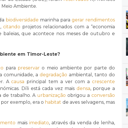
o Meio Ambiente.
da
biodiversidade
marinha para
gerar
rendimentos
e,
citando
projetos relacionados com a “economia
 baleias, que acontece nos meses de outubro e
mbiente em Timor-Leste?
ço
para
preservar
o meio ambiente por parte do
e a comunidade, a
degradação
ambiental, tanto do
er. A
causa
principal tem a ver com a
crescente
ómicas. Díli está cada vez mais
densa
, porque a
 de trabalho. A
urbanização
obrigou a
conversão
u, por exemplo, era o
habitat
de aves selvagens, mas
imento
mais
imediato
, através da venda de lenha,