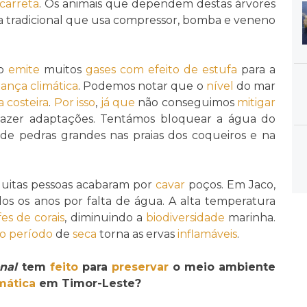
carreta
. Os animais que dependem destas árvores
 tradicional que usa compressor, bomba e veneno
ão
emite
muitos
gases com efeito de estufa
para a
nça climática
. Podemos notar que o
nível
do mar
 costeira
.
Por isso
,
já que
não conseguimos
mitigar
 fazer adaptações. Tentámos bloquear a água do
de pedras grandes nas praias dos coqueiros e na
Muitas pessoas acabaram por
cavar
poços. Em Jaco,
s os anos por falta de água. A alta temperatura
fes de corais
, diminuindo a
biodiversidade
marinha.
o
período
de
seca
torna as ervas
inflamáveis
.
nal
tem
feito
para
preservar
o meio ambiente
mática
em Timor-Leste?