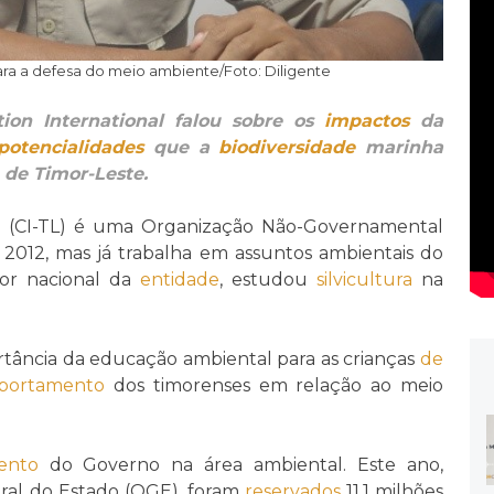
a a defesa do meio ambiente/Foto: Diligente
ion International falou sobre os
impactos
da
potencialidades
que a
biodiversidade
marinha
 de Timor-Leste.
 (CI-TL) é uma Organização Não-Governamental
2012, mas já trabalha em assuntos ambientais do
tor nacional da
entidade
, estudou
silvicultura
na
ortância da educação ambiental para as crianças
de
portamento
dos timorenses em relação ao meio
ento
do Governo na área ambiental. Este ano,
al do Estado (OGE), foram
reservados
11,1 milhões