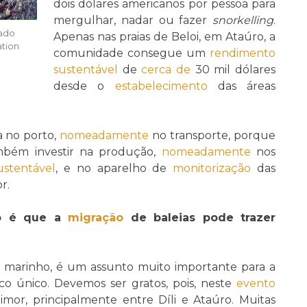
dois dólares americanos por pessoa para
mergulhar, nadar ou fazer
snorkelling
.
tado
Apenas nas praias de Beloi, em Ataúro, a
ation
comunidade consegue um
rendimento
sustentável
de
cerca de
30 mil dólares
desde o
estabelecimento
das áreas
a no porto,
nomeadamente
no transporte, porque
ambém investir na produção,
nomeadamente
nos
ustentável
, e no aparelho de
monitorização
das
r.
mo é que a
migração
de baleias pode trazer
o marinho, é um assunto muito importante para a
ico único. Devemos ser gratos, pois, neste
evento
imor, principalmente entre Díli e Ataúro. Muitas