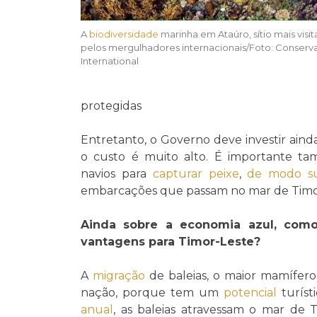
A
biodiversidade
marinha em Ataúro, sítio mais visi
pelos mergulhadores internacionais/Foto: Conserv
International
protegidas
Entretanto, o Governo deve investir aind
o custo é muito alto. É importante t
navios para
capturar
peixe
,
de modo
s
embarcações que passam no mar de Timo
Ainda sobre a economia azul, co
vantagens para Timor-Leste?
A
migração
de baleias, o maior mamífer
nação, porque tem um
potencial
turíst
anual
, as baleias atravessam o mar de T