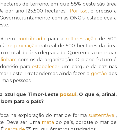
 hectares de terreno, em que 58% deste são área
% por ano [25.500 hectares].
Por isso
, é preciso a
overno, juntamente com as ONG’s, estabeleça a
ste.
al
tem
contribuído
para a
reflorestação
de 500
do à
regeneração
natural de 500 hectares da área
m o total da área degradada. Queremos continuar
alinham
com os da organização. O plano futuro é
ndonésio para
estabelecer
um parque da paz nas
imor-Leste. Pretendemos ainda fazer a
gestão
dos
 mais pessoas.
 azul que Timor-Leste
possui
. O que é, afinal,
 bom para o país?
 foca na exploração do mar de forma
sustentável
,
nte. Deve ser uma
meta
do país, porque o mar de
. É
cerca de
75 mil quilómetros quadrados.