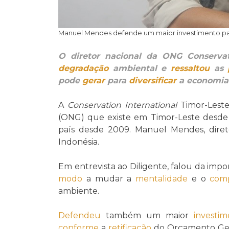
Manuel Mendes defende um maior investimento par
O diretor nacional da ONG Conservat
degradação
ambiental e
ressaltou
as
pode
gerar
para
diversificar
a economia
A
Conservation International
Timor-Leste
(ONG) que existe em Timor-Leste desde 
país desde 2009. Manuel Mendes, dire
Indonésia.
Em entrevista ao Diligente, falou da imp
modo
a mudar a
mentalidade
e o
com
ambiente.
Defendeu
também um maior
investim
conforme
a
retificação
do Orçamento Ger