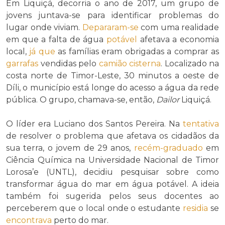
Em Liquiçá, decorria o ano de 2017, um grupo de
jovens juntava-se para identificar problemas do
lugar onde viviam.
Depararam-se
com uma realidade
em que a falta de água
potável
afetava a economia
local,
já que
as famílias eram obrigadas a comprar as
garrafas
vendidas pelo
camião cisterna
. Localizado na
costa norte de Timor-Leste, 30 minutos a oeste de
Díli, o município está longe do acesso a água da rede
pública. O grupo, chamava-se, então,
Dailor
Liquiçá.
O líder era Luciano dos Santos Pereira. Na
tentativa
de resolver o problema que afetava os cidadãos da
sua terra, o jovem de 29 anos,
recém-graduado
em
Ciência Química na Universidade Nacional de Timor
Lorosa’e (UNTL), decidiu pesquisar sobre como
transformar água do mar em água potável. A ideia
também foi sugerida pelos seus docentes ao
perceberem que o local onde o estudante
residia
se
encontrava
perto do mar.