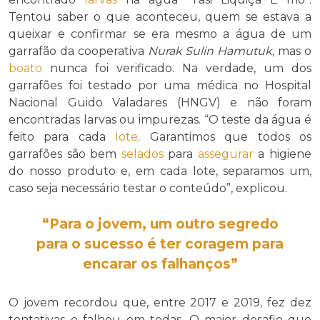
Tentou saber o que aconteceu, quem se estava a
queixar e confirmar se era mesmo a água de um
garrafão da cooperativa
Nurak Sulin Hamutuk
, mas o
boato
nunca foi verificado. Na verdade, um dos
garrafões foi testado por uma médica no Hospital
Nacional Guido Valadares (HNGV) e não foram
encontradas larvas ou impurezas. “O teste da água é
feito para cada
lote
. Garantimos que todos os
garrafões são bem
selados
para
assegurar
a higiene
do nosso produto e, em cada lote, separamos um,
caso seja necessário testar o conteúdo”, explicou.
“Para o jovem, um outro segredo
para o sucesso é ter coragem para
encarar os falhanços”
O jovem recordou que, entre 2017 e 2019, fez dez
tentativas e falhou em todas. O maior desafio que