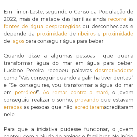
Em Timor-Leste, segundo o Censo da População de
2022, mais de metade das famílias ainda
recorre
às
fontes de água
desprotegidas
ou desconhecidas e
depende da
proximidade
de
ribeiros
e
proximidade
de
lagos
para conseguir água para beber.
Quando disse a algumas pessoas que queria
transformar água do mar em água para beber,
Luciano Pereira recebeu palavras
desmotivadoras
como “Vais conseguir quando a galinha tiver dentes!”
e “Se conseguires, vou transformar a água do mar
em
petróleo
!”.
Ao remar contra a maré
, o jovem
conseguiu realizar o sonho,
provando
que estavam
erradas
as pessoas que não
acreditaram
acreditaram
nele.
Para que a iniciativa pudesse funcionar, o jovem
contou com a ajuda de amigos e familiares. No início