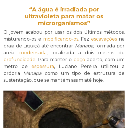
“A água é
irradiada por
ultravioleta
para matar os
microrganismos”
O jovem acabou por usar os dois últimos métodos,
misturando-os e
modificando-os
. Fez
escavações
na
praia de Liquiçá até encontrar
Manapa
, formada por
areia
condensada
, localizada a dois metros de
profundidade
. Para manter o
poço
aberto, com um
metro de
espessura
, Luciano Pereira utilizou a
própria
Manapa
como um tipo de estrutura de
sustentação, que se mantém assim até hoje.