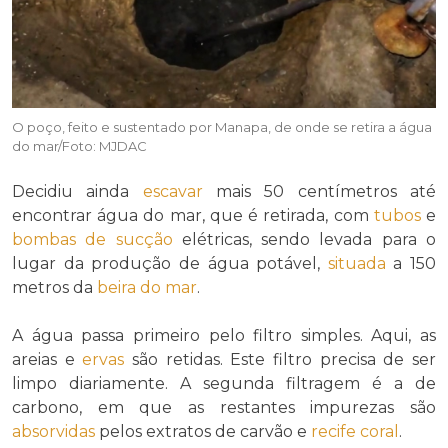
O poço, feito e sustentado por Manapa, de onde se retira a água
do mar/Foto: MJDAC
Decidiu ainda
escavar
mais 50 centímetros até
encontrar água do mar, que é retirada, com
tubos
e
bombas de sucção
elétricas, sendo levada para o
lugar da produção de água potável,
situada
a 150
metros da
beira do mar
.
A água passa primeiro pelo filtro simples. Aqui, as
areias e
ervas
são retidas. Este filtro precisa de ser
limpo diariamente. A segunda filtragem é a de
carbono, em que as restantes impurezas são
absorvidas
pelos extratos de carvão e
recife coral
.