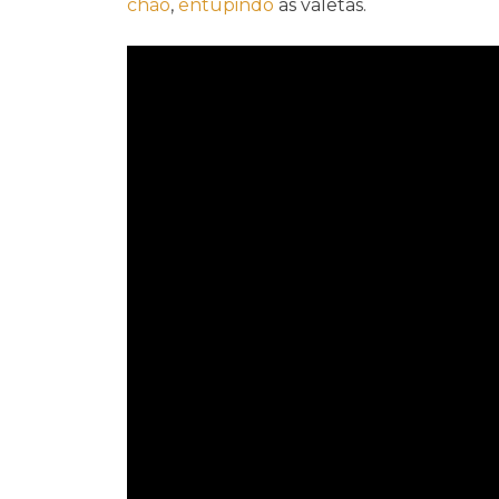
chão
,
entupindo
as valetas.