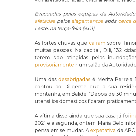
Evacuadas pelas equipas da Autoridade 
afetadas
pelos
alagamentos
após
cerca 
Leste, na terça-feira (9.01).
As fortes chuvas que
caíram
sobre Timor
muitas pessoas. Na capital, Díli, 132 cid
terem sido atingidas pelas inundaçõ
provisoriamente
num salão da Autoridade d
Uma das
desabrigadas
é Merita Perreia 
contou ao Diligente que a sua residê
montanha, em Balide. “Depois de 30 minu
utensílios domésticos ficaram praticamen
A vítima disse ainda que sua casa já foi
i
2021 e a segunda, ontem. Maria Belo inf
pensa em se mudar. A
expetativa
da APC é