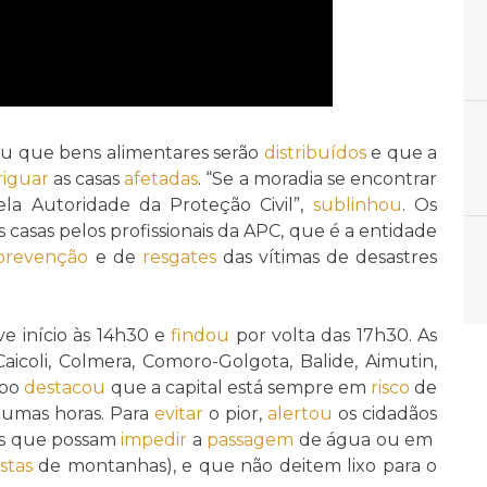
ou que bens alimentares serão
distribuídos
e que a
riguar
as casas
afetadas
. “Se a moradia se encontrar
la Autoridade da Proteção Civil”,
sublinhou
. Os
 casas pelos profissionais da APC, que é a entidade
prevenção
e de
resgates
das vítimas de desastres
ve início às 14h30 e
findou
por volta das 17h30. As
Caicoli, Colmera, Comoro-Golgota, Balide, Aimutin,
abo
destacou
que a capital está sempre em
risco
de
gumas horas. Para
evitar
o pior,
alertou
os cidadãos
is que possam
impedir
a
passagem
de água ou em
stas
de montanhas), e que não deitem lixo para o