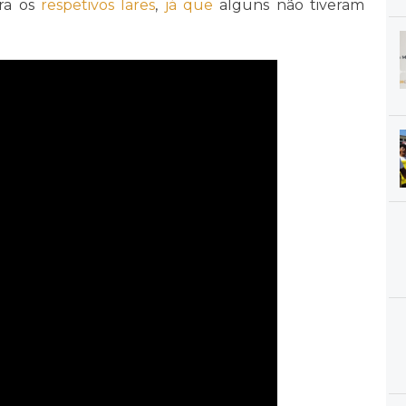
ra os
respetivos
lares
,
já que
alguns não tiveram