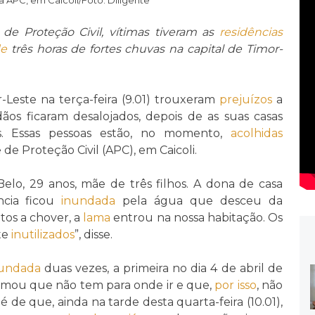
de Proteção Civil, vítimas tiveram as
residências
de
três horas de fortes chuvas na capital de Timor-
-Leste na terça-feira (9.01) trouxeram
prejuízos
a
adãos ficaram desalojados, depois de as suas casas
es. Essas pessoas estão, no momento,
acolhidas
e Proteção Civil (APC), em Caicoli.
Belo, 29 anos, mãe de três filhos. A dona de casa
ncia ficou
inundada
pela água que desceu da
tos a chover, a
lama
entrou na nossa habitação. Os
te
inutilizados
”, disse.
nundada
duas vezes, a primeira no dia 4 de abril de
ormou que não tem para onde ir e que,
por isso
, não
 de que, ainda na tarde desta quarta-feira (10.01),