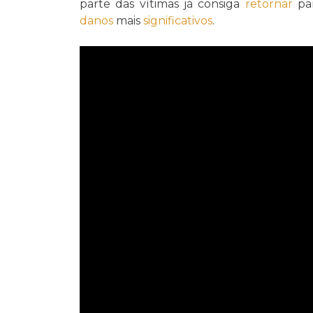
parte das vítimas já consiga
retornar
pa
danos
mais
significativos
.