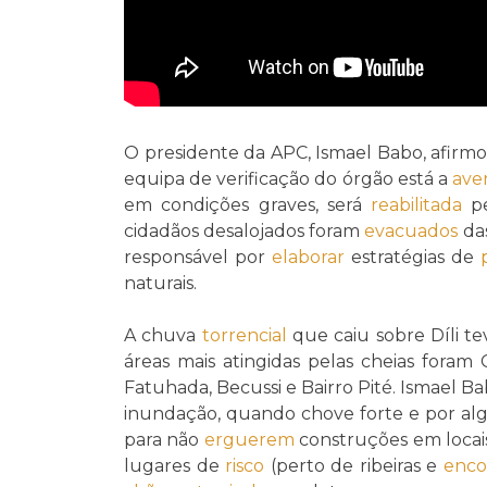
O presidente da APC, Ismael Babo, afirm
equipa de verificação do órgão está a
ave
em condições graves, será
reabilitada
pe
cidadãos desalojados foram
evacuados
das
responsável por
elaborar
estratégias de
naturais.
A chuva
torrencial
que caiu sobre Díli te
áreas mais atingidas pelas cheias foram 
Fatuhada, Becussi e Bairro Pité. Ismael B
inundação, quando chove forte e por al
para não
erguerem
construções em loca
lugares de
risco
(perto de ribeiras e
enco