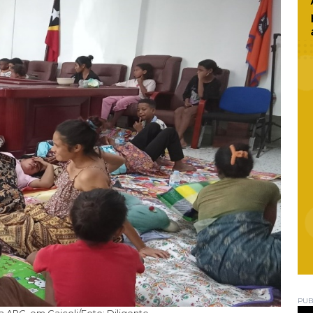
PUB
a APC, em Caicoli/Foto: Diligente