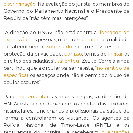
discriminação
. Na avaliação do jurista, os membros do
Governo, do Parlamento Nacional e o Presidente da
República “não têm más intenções”.
“A direção do HNGV não está contra a
liberdade de
expressão
das pessoas, mas quer
garantir
a qualidade
do atendimento,
sobretudo
no que diz respeito à
proteção da privacidade,
por isso
, temos de
limitar
os
direitos dos cidadãos”,
salientou
. Zezito Correia ainda
partilhou que a circular vai ser revista, “
no sentido de
especificar
os espaços onde não é permitido o uso de
óculos escuros”.
Para
implementar
as novas regras, a direção do
HNGV está a coordenar com os chefes das unidades
hospitalares, funcionários e profissionais da saúde de
forma a controlarem os visitantes. Os agentes da
Polícia Nacional de Timor-Leste (PNTL) e os
seguranças do hospital já receberam
orientações