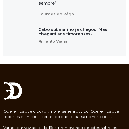
sempre”
Lourdes do Rêgo
Cabo submarino já chegou. Mas
chegará aos timorenses?
Rilijanto Viana
Queremos que o povo timorense seja ouvido. Queremos que
todos estejam conscientes do que se passa no nosso país.
Vamos dar voz aos cidadãos, promovendo debates sobre os