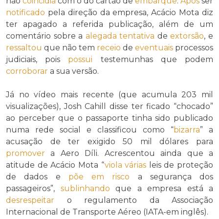
não
coincidia
com o do cartão de
embarque
.
Após
ser
notificado
pela direção da empresa, Acácio Mota diz
ter apagado a referida publicação, além de um
comentário sobre a
alegada
tentativa
de
extorsão
, e
ressaltou
que não tem
receio
de
eventuais
processos
judiciais, pois
possui
testemunhas que podem
corroborar
a sua versão.
Já no vídeo mais recente (que acumula 203 mil
visualizações), Josh Cahill disse ter ficado “chocado”
ao perceber que o passaporte tinha sido publicado
numa rede social e classificou como “
bizarra
” a
acusação de ter exigido 50 mil dólares para
promover
a Aero Díli. Acrescentou ainda que a
atitude de Acácio Mota “
viola
várias
leis de proteção
de dados e
põe em risco
a segurança dos
passageiros”,
sublinhando
que a empresa está a
desrespeitar
o regulamento da Associação
Internacional de Transporte Aéreo (IATA-em inglês).