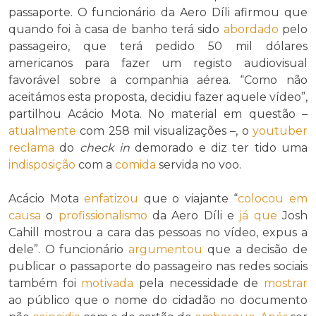
passaporte. O funcionário da Aero Díli afirmou que
quando foi à casa de banho terá sido
abordado
pelo
passageiro, que terá pedido 50 mil dólares
americanos para fazer um registo audiovisual
favorável sobre a companhia aérea. “Como não
aceitámos esta proposta, decidiu fazer aquele vídeo”,
partilhou Acácio Mota. No material em questão –
atualmente
com 258 mil visualizações –, o
youtuber
reclama
do
check in
demorado e diz ter tido uma
indisposição
com a
comida
servida no voo.
Acácio Mota
enfatizou
que o viajante “
colocou em
causa
o
profissionalismo
da Aero Díli e
já que
Josh
Cahill mostrou a cara das pessoas no vídeo, expus a
dele”. O funcionário
argumentou
que a decisão de
publicar o passaporte do passageiro nas redes sociais
também foi
motivada
pela necessidade de
mostrar
ao público que o nome do cidadão no documento