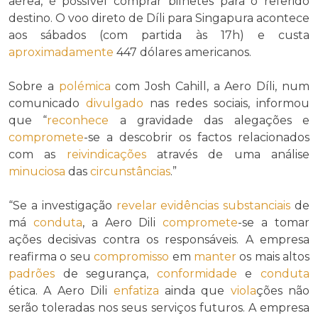
aérea, é possível comprar bilhetes para o referido
destino. O voo direto de Díli para Singapura acontece
aos sábados (com partida às 17h) e custa
aproximadamente
447 dólares americanos.
Sobre a
polémica
com Josh Cahill, a Aero Díli, num
comunicado
divulgado
nas redes sociais, informou
que “
reconhece
a gravidade das alegações e
compromete
-se a descobrir os factos relacionados
com as
reivindicações
através de uma análise
minuciosa
das
circunstâncias
.”
“Se a investigação
revelar
evidências
substanciais
de
má
conduta
, a Aero Dili
compromete
-se a tomar
ações decisivas contra os responsáveis. A empresa
reafirma o seu
compromisso
em
manter
os mais altos
padrões
de segurança,
conformidade
e
conduta
ética. A Aero Dili
enfatiza
ainda que
viola
ções não
serão toleradas nos seus serviços futuros. A empresa