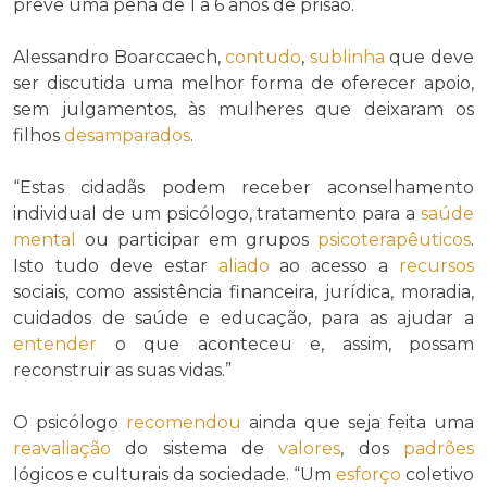
prevê uma pena de 1 a 6 anos de prisão.
Alessandro Boarccaech,
contudo
,
sublinha
que deve
ser discutida uma melhor forma de oferecer apoio,
sem julgamentos, às mulheres que deixaram os
filhos
desamparados
.
“Estas cidadãs podem receber aconselhamento
individual de um psicólogo, tratamento para a
saúde
mental
ou participar em grupos
psicoterapêuticos
.
Isto tudo deve estar
aliado
ao acesso a
recursos
sociais, como assistência financeira, jurídica, moradia,
cuidados de saúde e educação, para as ajudar a
entender
o que aconteceu e, assim, possam
reconstruir as suas vidas.”
O psicólogo
recomendou
ainda que seja feita uma
reavaliação
do sistema de
valores
, dos
padrões
lógicos e culturais da sociedade. “Um
esforço
coletivo