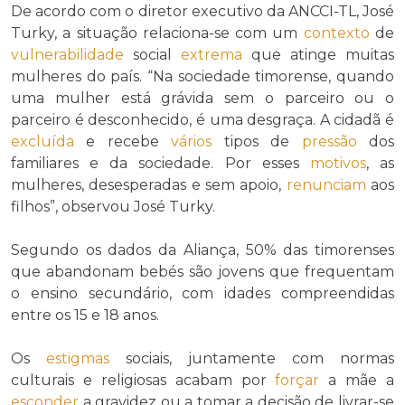
De acordo com o diretor executivo da ANCCI-TL, José
Turky, a situação relaciona-se com um
contexto
de
vulnerabilidade
social
extrema
que atinge muitas
mulheres do país. “Na sociedade timorense, quando
uma mulher está grávida sem o parceiro ou o
parceiro é desconhecido, é uma desgraça. A cidadã é
excluída
e recebe
vários
tipos de
pressão
dos
familiares e da sociedade. Por esses
motivos
, as
mulheres, desesperadas e sem apoio,
renunciam
aos
filhos”, observou José Turky.
Segundo os dados da Aliança, 50% das timorenses
que abandonam bebés são jovens que frequentam
o ensino secundário, com idades compreendidas
entre os 15 e 18 anos.
Os
estigmas
sociais, juntamente com normas
culturais e religiosas acabam por
forçar
a mãe a
esconder
a gravidez ou a tomar a decisão de livrar-se