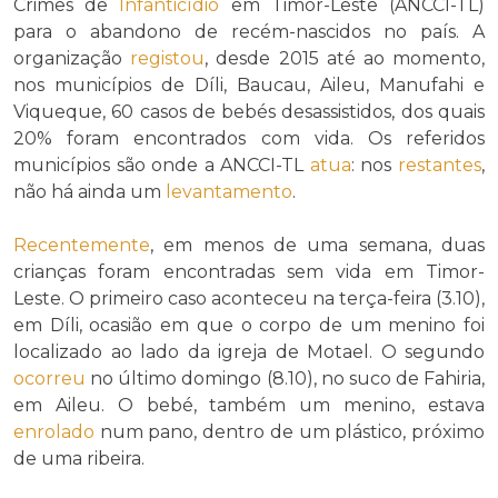
Crimes de
Infanticídio
em Timor-Leste (ANCCI-TL)
para o abandono de recém-nascidos no país. A
organização
registou
, desde 2015 até ao momento,
nos municípios de Díli, Baucau, Aileu, Manufahi e
Viqueque, 60 casos de bebés desassistidos, dos quais
20% foram encontrados com vida. Os referidos
municípios são onde a ANCCI-TL
atua
: nos
restantes
,
não há ainda um
levantamento
.
Recentemente
, em menos de uma semana, duas
crianças foram encontradas sem vida em Timor-
Leste. O primeiro caso aconteceu na terça-feira (3.10),
em Díli, ocasião em que o corpo de um menino foi
localizado ao lado da igreja de Motael. O segundo
ocorreu
no último domingo (8.10), no suco de Fahiria,
em Aileu. O bebé, também um menino, estava
enrolado
num pano, dentro de um plástico, próximo
de uma ribeira.