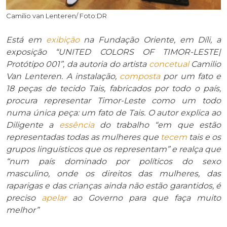
Camilio van Lenteren/ Foto:DR
Está em
exibição
na Fundação Oriente, em Díli, a
exposição “UNITED COLORS OF TIMOR-LESTE|
Protótipo 001”, da autoria do artista
concetual
Camilio
Van Lenteren. A instalação,
composta
por um fato e
18 peças de tecido Tais, fabricados por todo o país,
procura representar Timor-Leste como um todo
numa única peça: um fato de Tais. O autor explica ao
Diligente a
essência
do trabalho “em que estão
representadas todas as mulheres que
tecem
tais e os
grupos linguísticos que os representam” e realça que
“num país dominado por políticos do sexo
masculino, onde os direitos das mulheres, das
raparigas e das crianças ainda não estão garantidos, é
preciso
apelar
ao Governo para que faça muito
melhor”