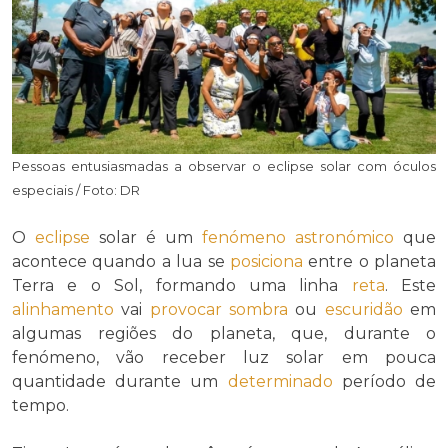
Pessoas entusiasmadas a observar o eclipse solar com óculos
especiais / Foto: DR
O
eclipse
solar é um
fenómeno
astronómico
que
acontece quando a lua se
posiciona
entre o planeta
Terra e o Sol, formando uma linha
reta
. Este
alinhamento
vai
provocar
sombra
ou
escuridão
em
algumas regiões do planeta, que, durante o
fenómeno, vão receber luz solar em pouca
quantidade durante um
determinado
período de
tempo.