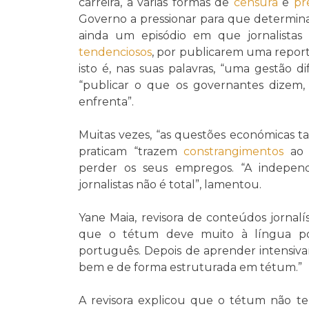
carreira, a várias formas de
censura
e
pr
Governo a pressionar para que determin
ainda um episódio em que jornalistas
tendenciosos
, por publicarem uma repor
isto é, nas suas palavras, “uma gestão di
“publicar o que os governantes dizem,
enfrenta”.
Muitas vezes, “as questões económicas ta
praticam “trazem
constrangimentos
ao t
perder os seus empregos. “A indepen
jornalistas não é total”, lamentou.
Yane Maia, revisora de conteúdos jornal
que o tétum deve muito à língua po
português. Depois de aprender intensiva
bem e de forma estruturada em tétum.”
A revisora explicou que o tétum não te