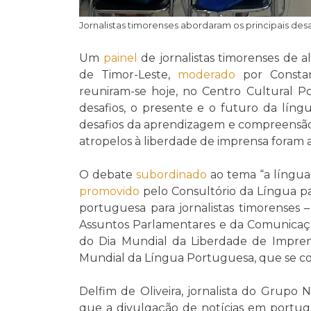
Jornalistas timorenses abordaram os principais des
Um
painel
de jornalistas timorenses de a
de Timor-Leste,
moderado
por Constant
reuniram-se hoje, no Centro Cultural Po
desafios, o presente e o futuro da líng
desafios da aprendizagem e compreensão 
atropelos à liberdade de imprensa fora
O debate
subordinado
ao tema “a língua
promovido
pelo Consultório da Língua par
portuguesa para jornalistas timorenses 
Assuntos Parlamentares e da Comunicaç
do Dia Mundial da Liberdade de Imprensa
Mundial da Língua Portuguesa, que se com
Delfim de Oliveira, jornalista do Grup
que a divulgação de notícias em portug