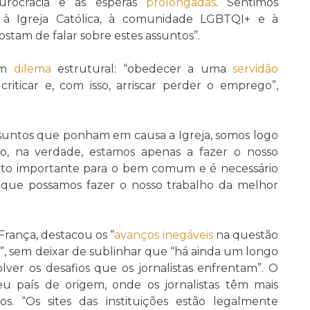
burocracia e as esperas
prolongadas
. Sentimos
 à Igreja Católica, à comunidade LGBTQI+ e à
ostam de falar sobre estes assuntos”.
 um
dilema
estrutural: “obedecer a uma
servidão
criticar e, com isso, arriscar perder o emprego”,
suntos que ponham em causa a Igreja, somos logo
o, na verdade, estamos apenas a fazer o nosso
uito importante para o bem comum e é necessário
que possamos fazer o nosso trabalho da melhor
França, destacou os “
avanços
inegáveis
na questão
”, sem deixar de sublinhar que “há ainda um longo
lver os desafios que os jornalistas enfrentam”. O
eu país de origem, onde os jornalistas têm mais
s. “Os sites das instituições estão legalmente