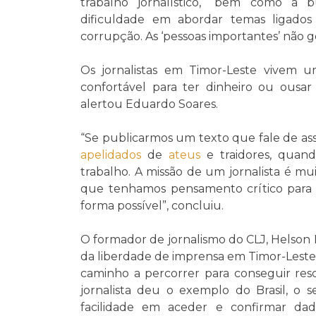
trabalho jornalístico, “bem como a 
dificuldade em abordar temas ligados
corrupção. As ‘pessoas importantes’ não g
Os jornalistas em Timor-Leste vivem
confortável para ter dinheiro ou ousar 
alertou Eduardo Soares.
“Se publicarmos um texto que fale de as
apelidados
de
ateus
e traidores, quand
trabalho. A missão de um jornalista é m
que tenhamos pensamento crítico para 
forma possível”, concluiu.
O formador de jornalismo do CLJ, Helson 
da liberdade de imprensa em Timor-Leste
caminho a percorrer para conseguir reso
jornalista deu o exemplo do Brasil, o s
facilidade em aceder e confirmar dado