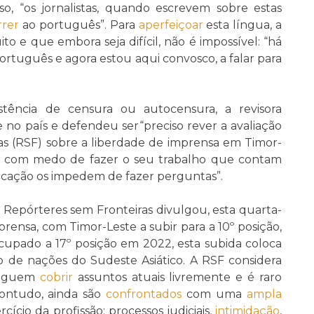
o, “os jornalistas, quando escrevem sobre estas
rrer
ao português”. Para
aperfeiçoar
esta língua, a
to e que embora seja difícil, não é impossível: “há
ortuguês e agora estou aqui convosco, a falar para
stência de censura ou autocensura, a revisora
no país e defendeu ser“preciso rever a avaliação
s (RSF) sobre a liberdade de imprensa em Timor-
s com medo de fazer o seu trabalho que contam
icação os impedem de fazer perguntas”.
epórteres sem Fronteiras divulgou, esta quarta-
rensa, com Timor-Leste a subir para a 10º posição,
ocupado a 17º posição em 2022, esta subida coloca
 de nações do Sudeste Asiático. A RSF considera
nseguem
cobrir
assuntos atuais livremente e é raro
Contudo, ainda são
confrontados
com uma
ampla
rcício da profissão: processos judiciais,
intimidação
,