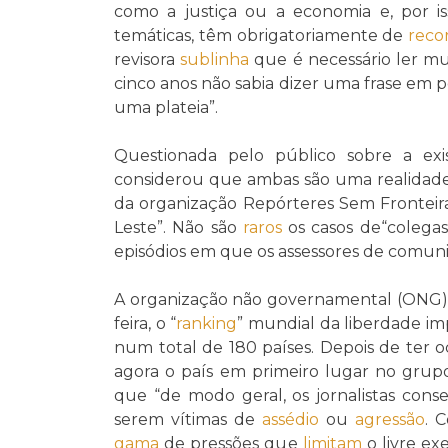
como a justiça ou a economia e, por iss
temáticas, têm obrigatoriamente de
reco
revisora
sublinha
que é necessário ler mui
cinco anos não sabia dizer uma frase em p
uma plateia”.
Questionada pelo público sobre a exi
considerou que ambas são uma realidade 
da organização Repórteres Sem Fronteira
Leste”. Não são
raros
os casos de“colega
episódios em que os assessores de comun
A organização não governamental (ONG) R
feira, o “
ranking
” mundial da liberdade imp
num total de 180 países. Depois de ter 
agora o país em primeiro lugar no grupo
que “de modo geral, os jornalistas co
serem vítimas de
assédio
ou
agressão
. 
gama
de pressões que
limitam
o livre exe