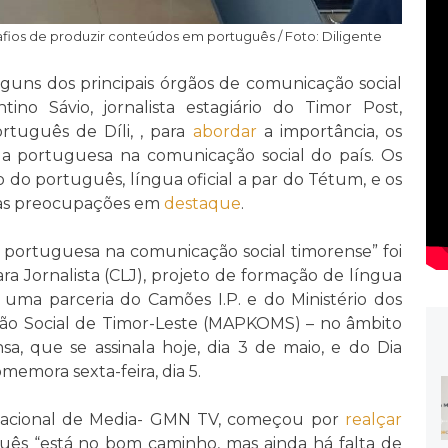
afios de produzir conteúdos em português / Foto: Diligente
lguns dos principais órgãos de comunicação social
ino Sávio, jornalista estagiário do Timor Post,
rtuguês de Díli, , para
abordar
a importância, os
ua portuguesa na comunicação social do país. Os
do português, língua oficial a par do Tétum, e os
m as preocupações em
destaque
.
 portuguesa na comunicação social timorense” foi
a Jornalista (CLJ), projeto de formação de língua
– uma parceria do Camões I.P. e do Ministério dos
ão Social de Timor-Leste (MAPKOMS) – no âmbito
, que se assinala hoje, dia 3 de maio, e do Dia
emora sexta-feira, dia 5.
o Nacional de Media- GMN TV, começou por
realçar
uês “está no bom caminho, mas ainda há falta de