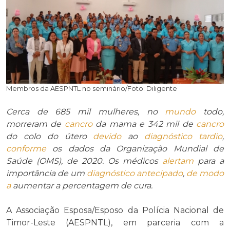
Membros da AESPNTL no seminário/Foto: Diligente
Cerca de 685 mil mulheres, no
mundo
todo,
morreram de
cancro
da mama e 342 mil de
cancro
do colo do útero
devido
ao
diagnóstico
tardio
,
conforme
os dados da Organização Mundial de
Saúde (OMS), de 2020. Os médicos
alertam
para a
importância de um
diagnóstico
antecipado
,
de modo
a
aumentar a percentagem de cura.
A Associação Esposa/Esposo da Polícia Nacional de
Timor-Leste (AESPNTL), em parceria com a