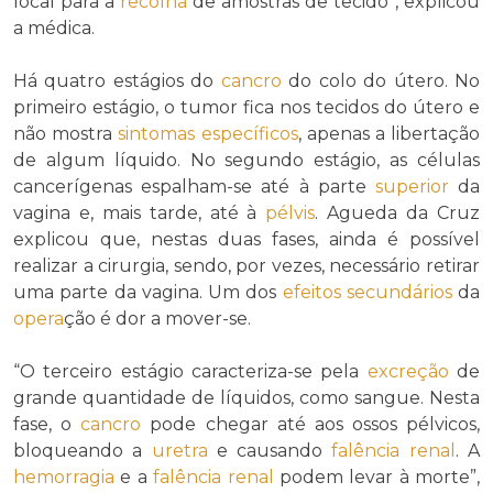
local para a
recolha
de amostras de tecido”, explicou
a médica.
Há quatro estágios do
cancro
do colo do útero. No
primeiro estágio, o tumor fica nos tecidos do útero e
não mostra
sintomas
específicos
, apenas a libertação
de algum líquido. No segundo estágio, as células
cancerígenas espalham-se até à parte
superior
da
vagina e, mais tarde, até à
pélvis
. Agueda da Cruz
explicou que, nestas duas fases, ainda é possível
realizar a cirurgia, sendo, por vezes, necessário retirar
uma parte da vagina. Um dos
efeitos secundários
da
opera
ção é dor a mover-se.
“O terceiro estágio caracteriza-se pela
excreção
de
grande quantidade de líquidos, como sangue. Nesta
fase, o
cancro
pode chegar até aos ossos pélvicos,
bloqueando a
uretra
e causando
falência renal
. A
hemorragia
e a
falência renal
podem levar à morte”,