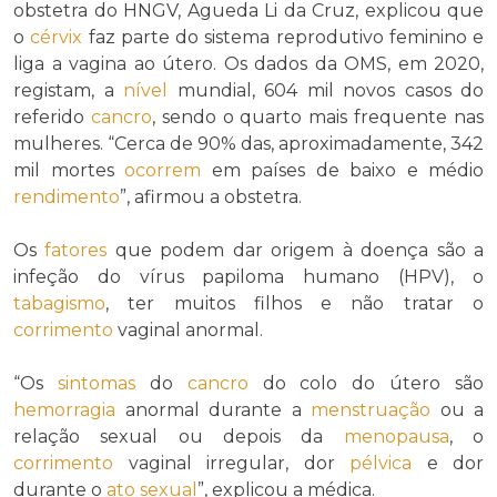
obstetra do HNGV, Agueda Li da Cruz, explicou que
o
cérvix
faz parte do sistema reprodutivo feminino e
liga a vagina ao útero. Os dados da OMS, em 2020,
registam, a
nível
mundial, 604 mil novos casos do
referido
cancro
, sendo o quarto mais frequente nas
mulheres. “Cerca de 90% das, aproximadamente, 342
mil mortes
ocorrem
em países de baixo e médio
rendimento
”, afirmou a obstetra.
Os
fatores
que podem dar origem à doença são a
infeção do vírus papiloma humano (HPV), o
tabagismo
, ter muitos filhos e não tratar o
corrimento
vaginal anormal.
“Os
sintomas
do
cancro
do colo do útero são
hemorragia
anormal durante a
menstruação
ou a
relação sexual ou depois da
menopausa
, o
corrimento
vaginal irregular, dor
pélvica
e dor
durante o
ato sexual
”, explicou a médica.