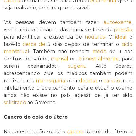
cancro
de mama. O médico ainda
recomenda
que o
seja realizado, sempre que possível.
“As pessoas devem também fazer
autoexame
,
verificando o tamanho das mamas e fazendo
pressão
para identificar a existência de
nódulos
. O
ideal
é
fazê-lo
cerca de
5 dias depois de terminar o
ciclo
menstrual
. Também não tenham
medo
de ir aos
centros de saúde,
mensal
ou
trimestralmente
, para
serem examinados”,
sugeriu
Alito Soares,
acrescentando que os médicos também podem
realizar uma
mamografia
para
detetar
o
cancro
, mas
infelizmente o equipamento para efetuar o exame
ainda não existe no país, apesar de já ter sido
solicitado
ao Governo.
Cancro do colo do útero
Na apresentação sobre o
cancro
do colo do útero, a