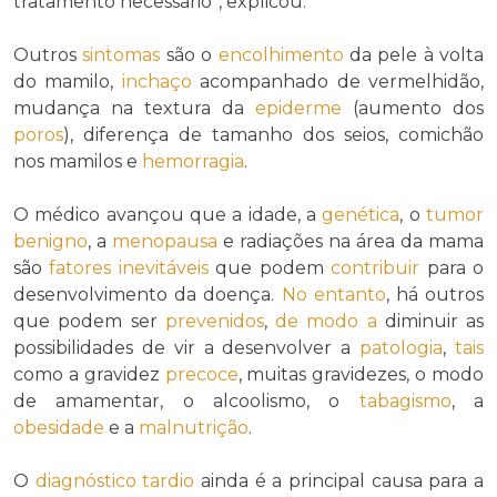
tratamento necessário”, explicou.
Outros
sintomas
são o
encolhimento
da pele à volta
do mamilo,
inchaço
acompanhado de vermelhidão,
mudança na textura da
epiderme
(aumento dos
poros
), diferença de tamanho dos seios, comichão
nos mamilos e
hemorragia
.
O médico avançou que a idade, a
genética
, o
tumor
benigno
, a
menopausa
e radiações na área da mama
são
fatores
inevitáveis
que podem
contribuir
para o
desenvolvimento da doença.
No entanto
, há outros
que podem ser
prevenidos
,
de modo a
diminuir as
possibilidades de vir a desenvolver a
patologia
,
tais
como a gravidez
precoce
, muitas gravidezes, o modo
de amamentar, o alcoolismo, o
tabagismo
, a
obesidade
e a
malnutrição
.
O
diagnóstico
tardio
ainda é a principal causa para a