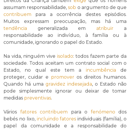
Direitos da Criança também
exige
que os homens
assumam responsabilidade,
sob
o argumento de que
contribuem
para a ocorrência destes episódios.
Muitos expressam preocupação, mas há uma
tendência
generalizada em
atribuir
a
responsabilidade ao indivíduo, à família ou à
comunidade, ignorando o papel do Estado.
Na vida, ninguém vive
isolado
: todos fazem parte da
sociedade. Todos aceitam um contrato social com o
Estado, no qual este tem a
incumbência
de
proteger, cuidar e
promover
os direitos humanos.
Quando há uma
gravidez indesejada
, o Estado não
pode simplesmente ignorar ou deixar de tomar
medidas
preventivas
.
Vários
fatores
contribuem
para o
fenómeno
dos
bebés no lixo,
incluindo
fatores
individuais (família), o
papel da comunidade e a responsabilidade do