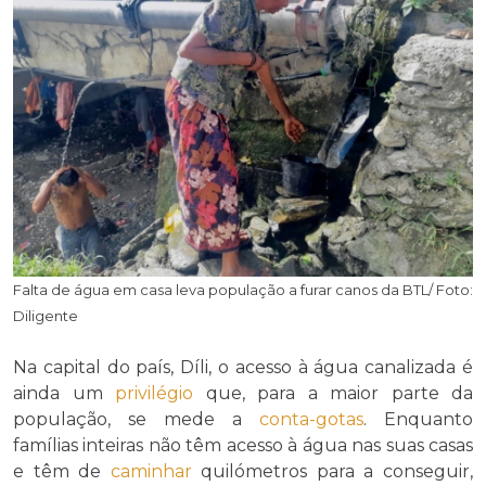
Falta de água em casa leva população a furar canos da BTL/ Foto:
Diligente
Na capital do país, Díli, o acesso à água canalizada é
ainda um
privilégio
que, para a maior parte da
população, se mede a
conta-gotas
. Enquanto
famílias inteiras não têm acesso à água nas suas casas
e têm de
caminhar
quilómetros para a conseguir,