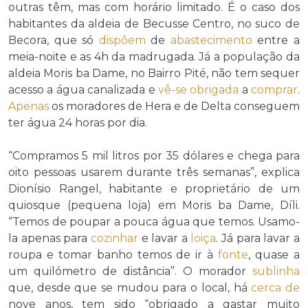
outras têm, mas com horário limitado. É o caso dos
habitantes da aldeia de Becusse Centro, no suco de
Becora, que só
dispõem
de
abastecimento
entre a
meia-noite e as 4h da madrugada. Já a população da
aldeia Moris ba Dame, no Bairro Pité, não tem sequer
acesso a água canalizada e
vê-se obrigada
a
comprar
.
Apenas
os moradores de Hera e de Delta conseguem
ter água 24 horas por dia.
“Compramos 5 mil litros por 35 dólares e chega para
oito pessoas usarem durante três semanas”, explica
Dionísio Rangel, habitante e proprietário de um
quiosque (pequena loja) em Moris ba Dame, Díli.
“Temos de poupar a pouca água que temos. Usamo-
la apenas para
cozinhar
e lavar a
loiça
. Já para lavar a
roupa e tomar banho temos de ir à
fonte
, quase a
um quilómetro de distância”. O morador
sublinha
que, desde que se mudou para o local, há
cerca de
nove anos, tem sido “obrigado a gastar muito