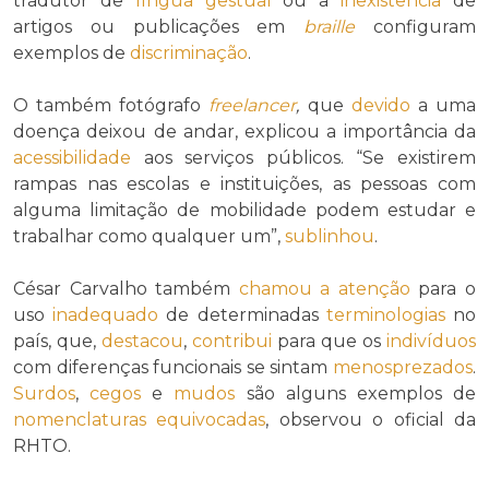
tradutor de
língua gestual
ou a
inexistência
de
artigos ou publicações em
braille
configuram
exemplos de
discriminação
.
O também fotógrafo
freelancer
,
que
devido
a uma
doença deixou de andar, explicou a importância da
acessibilidade
aos serviços públicos. “Se existirem
rampas nas escolas e instituições, as pessoas com
alguma limitação de mobilidade podem estudar e
trabalhar como qualquer um”,
sublinhou
.
César Carvalho também
chamou a atenção
para o
uso
inadequado
de determinadas
terminologias
no
país, que,
destacou
,
contribui
para que os
indivíduos
com diferenças funcionais se sintam
menosprezados
.
Surdos
,
cegos
e
mudos
são alguns exemplos de
nomenclaturas
equivocadas
, observou o oficial da
RHTO.