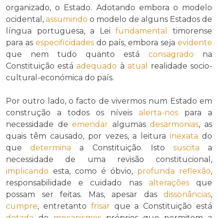
organizado, o Estado. Adotando embora o modelo
ocidental,
assumindo
o modelo de alguns Estados de
língua portuguesa, a Lei
fundamental
timorense
para as
especificidades
do país, embora seja
evidente
que nem tudo quanto está
consagrado
na
Constituição está
adequado
à
atual
realidade socio-
cultural-económica do país.
Por outro lado, o facto de vivermos num Estado em
construção a todos os níveis
alerta-nos
para a
necessidade de
emendar
algumas
desarmonias
, as
quais têm causado, por vezes, a leitura
inexata
do
que
determina
a Constituição. Isto
suscita
a
necessidade de uma revisão constitucional,
implicando
esta, como é óbvio,
profunda
reflexão
,
responsabilidade e cuidado nas
alterações
que
possam ser feitas. Mas, apesar das
dissonâncias
,
cumpre
, entretanto
frisar
que a Constituição está
dotada
de
mecanismos
próprios que permitem a