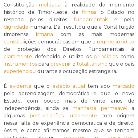
Constituição
moldada
à realidade do momento
histórico de Timor-Leste, de
firmar
o Estado no
respeito pelos direitos
fundamentais
e pela
dignidade
humana. Daí resultou que a Constituição
timorense
irmana
com as mais modernas
constitui
ções democráticas em que o
regime jurídico
de proteção dos Direitos Fundamentais é
claramente
defendido e utiliza os
princípios
como
instrumentos
para
prevenir
o
totalitarismo
que o país
experienciou
durante a ocupação estrangeira.
É
evidente
que o
estádio
atual
tem sido
marcado
pela aprendizagem democrática e que o novo
Estado, com pouco mais de vinte anos de
independência, ainda se
manifesta
permeável
a
algumas
perturbações
justamente
com origem
nessa falta de experiência democrática e de direito.
Assim, e como afirmamos, mesmo que se tenham
verificado alguns
excessos
e
desajustes
,