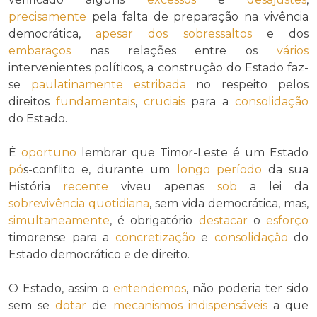
precisamente
pela falta de preparação na vivência
democrática,
apesar dos
sobressaltos
e dos
embaraços
nas relações entre os
vários
intervenientes políticos, a construção do Estado faz-
se
paulatinamente
estribada
no respeito pelos
direitos
fundamentais
,
cruciais
para a
consolidação
do Estado.
É
oportuno
lembrar que Timor-Leste é um Estado
pó
s-conflito e, durante um
longo
período
da sua
História
recente
viveu apenas
sob
a lei da
sobrevivência quotidiana
, sem vida democrática, mas,
simultaneamente
, é obrigatório
destacar
o
esforço
timorense para a
concretização
e
consolidação
do
Estado democrático e de direito.
O Estado, assim o
entendemos
, não poderia ter sido
sem se
dotar
de
mecanismos
indispensáveis
a que