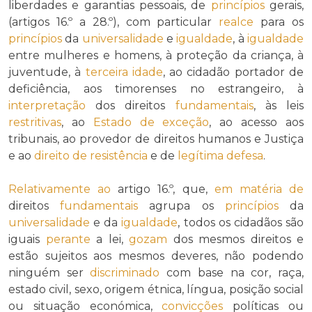
liberdades e garantias pessoais, de
princípios
gerais,
(artigos 16.º a 28.º), com particular
realce
para os
princípios
da
universalidade
e
igualdade
, à
igualdade
entre mulheres e homens, à proteção da criança, à
juventude, à
terceira idade
, ao cidadão portador de
deficiência, aos timorenses no estrangeiro, à
interpretação
dos direitos
fundamentais
, às leis
restritivas
, ao
Estado de exceção
, ao acesso aos
tribunais, ao provedor de direitos humanos e Justiça
e ao
direito de resistência
e de
legítima defesa
.
Relativamente ao
artigo 16.º, que,
em matéria de
direitos
fundamentais
agrupa os
princípios
da
universalidade
e da
igualdade
, todos os cidadãos são
iguais
perante
a lei,
gozam
dos mesmos direitos e
estão sujeitos aos mesmos deveres, não podendo
ninguém ser
discriminado
com base na cor, raça,
estado civil, sexo, origem étnica, língua, posição social
ou situação económica,
convicções
políticas ou