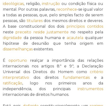
ideológicas
, religião,
instrução
ou condição física ou
mental. Por outras palavras,
reconhece
-se igual valor
a todas as pessoas, que, pelo simples facto de serem
pessoas, são
titulares
dos mesmos direitos e deveres.
A base constitucional dos dois
princípios
contidos
neste
preceito
reside
justamente
no respeito pela
dignidade
da pessoa humana e
acautela
qualquer
hipótese de desunião que tenha origem em
dissemelhanças
existentes.
É
oportuno
realçar a importância das relações
internacionais nos artigos 8.º e 9.º, a Declaração
Universal dos Direitos do Homem como
critério
interpretativo
dos direitos
fundamentais
e a
ratificação
, logo nos primeiros anos da
independência, dos principais
instrumentos
internacionais de direitos humanos.
Está, pois,
definido
constitucionalmente um
regime