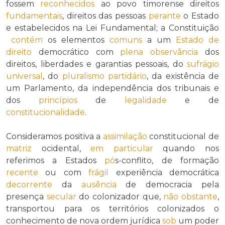
fossem
reconhecidos
ao povo timorense direitos
fundamentais
, direitos das pessoas
perante
o Estado
e estabelecidos na Lei Fundamental; a Constituição
contém
os elementos
comuns
a um
Estado de
direito
democrático com
plena
observância
dos
direitos, liberdades e garantias pessoais, do
sufrágio
universal
, do
pluralismo partidário
, da existência de
um Parlamento, da independência dos tribunais e
dos
princípios
de
legalidade
e de
constitucionalidade
.
Consideramos positiva a
assimilação
constitucional de
matriz
ocidental,
em particular
quando nos
referimos a Estados
pó
s-conflito, de formação
recente
ou com
frágil
experiência democrática
decorrente
da
ausência
de democracia pela
presença
secular
do colonizador que,
não obstante
,
transportou para os territórios colonizados o
conhecimento de nova ordem jurídica
sob
um poder