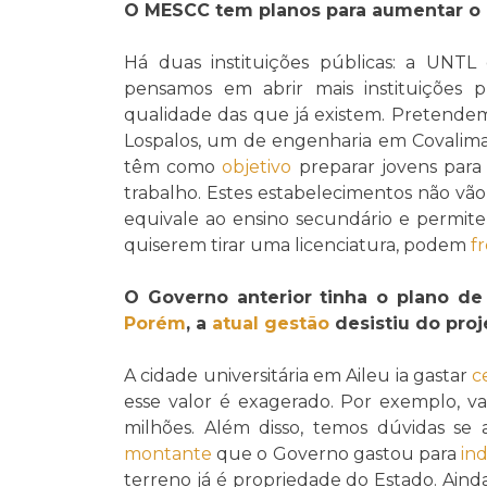
O MESCC tem planos para aumentar o 
Há duas instituições públicas: a UNTL 
pensamos em abrir mais instituições 
qualidade das que já existem. Pretendem
Lospalos, um de engenharia em Covalima 
têm como
objetivo
preparar jovens para
trabalho. Estes estabelecimentos não vã
equivale ao ensino secundário e permit
quiserem tirar uma licenciatura, podem
f
O Governo anterior tinha o plano de 
Porém
, a
atual
gestão
desistiu do proj
A cidade universitária em Aileu ia gastar
c
esse valor é exagerado. Por exemplo, 
milhões. Além disso, temos dúvidas se
montante
que o Governo gastou para
in
terreno já é propriedade do Estado. Aind