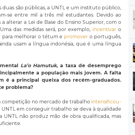
s duas são públicas, a UNTL e um instituto público,
am-se entre mil a três mil estudantes. Devido ao
a alterar a Lei de Base do Ensino Superior, com o
. Uma das medidas será, por exemplo,
incentivar
o
r
para melhorar o tétum e
promover
o português,
ainda usam a língua indonésia, que é uma língua
amental
La’o Hamutuk
, a taxa de desemprego
incipalmente a população mais jovem. A falta
m é a principal queixa dos recém-graduados.
te problema?
 a competição no mercado de trabalho
intensificou-
da UNTL em conseguir trabalho se deva à qualidade
 a UNTL não produz mão de obra qualificada, mas
ficiente.