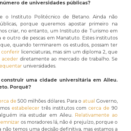
número de universidades públicas?
e o Instituto Politécnico de Betano. Ainda não
públicas, porque queremos apostar primeiro na
os criar, no entanto, um Instituto de Turismo em
e outro de pescas em Manatuto. Estes institutos
 que, quando terminarem os estudos, possam ter
o
conferir
licenciaturas, mas sim um diploma 2, que
e
aceder
diretamente ao mercado de trabalho. Se
requentar
universidades.
construir uma cidade universitária em Aileu.
eto. Porquê?
erca de
500 milhões dólares. Para o
atual
Governo,
vamos
estabelecer
três institutos com
cerca de
90
 alguém iria estudar em Aileu.
Relativamente ao
demnizar
os moradores lá, não é prejuízo, porque o
a não temos uma decisão definitiva, mas estamos a