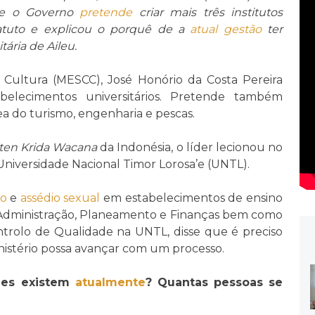
ue o Governo
pretende
criar mais três institutos
atuto e explicou o porquê de a
atual
gestão
ter
ária de Aileu.
e Cultura (MESCC), José Honório da Costa Pereira
abelecimentos universitários. Pretende também
ea do turismo, engenharia e pescas.
sten Krida Wacana
da Indonésia, o líder lecionou no
iversidade Nacional Timor Lorosa’e (UNTL).
ão
e
assédio sexual
em estabelecimentos de ensino
 de Administração, Planeamento e Finanças bem como
ntrolo de Qualidade na UNTL, disse que é preciso
nistério possa avançar com um processo.
des existem
atualmente
? Quantas pessoas se