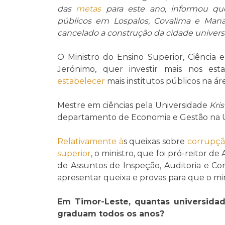
das
metas
para este ano, informou q
públicos em Lospalos, Covalima e Man
cancelado a construção da cidade universit
O Ministro do Ensino Superior, Ciência 
Jerónimo, quer investir mais nos est
estabelecer
mais institutos públicos na ár
Mestre em ciências pela Universidade
Kri
departamento de Economia e Gestão na Un
Relativamente à
s queixas sobre
corrupç
superior
, o ministro, que foi pró-reitor
de Assuntos de Inspeção, Auditoria e Co
apresentar queixa e provas para que o mi
Em Timor-Leste, quantas universida
graduam todos os anos?