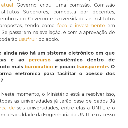
O
atual
Governo criou uma comissão, Comissão
stitutos Superiores, composta por docentes,
x-membros do Governo e universidades e institutos
s propostas, tendo como
foco
o
investimento
em
. Se passarem na avaliação, e com a aprovação do
s poderão
usufruir
do apoio.
 ainda não há um sistema eletrónico em que
tas e ao
percurso
académico dentro de
 tudo mais
burocrático
e pouco
transparente
. O
rma eletrónica para facilitar o acesso dos
e?
ste momento, o Ministério está a resolver isso,
das as universidades já terão base de dados. Já
rca de
seis universidades, entre elas a UNTL e o
 com a Faculdade da Engenharia da UNTL e o acesso