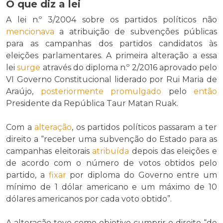
O que diz a lei
A lei n.º 3/2004 sobre os partidos políticos não
mencionava
a atribuição de subvenções públicas
para as campanhas dos partidos candidatos às
eleições parlamentares. A primeira alteração a essa
lei
surge
através do diploma n.º 2/2016 aprovado pelo
VI Governo Constitucional liderado por Rui Maria de
Araújo,
posteriormente
promulgado
pelo
então
Presidente da República Taur Matan Ruak.
Com a
alteração
, os partidos políticos passaram a ter
direito a “receber uma subvenção do Estado para as
campanhas eleitorais
atribuída
depois das eleições e
de acordo com o número de votos obtidos pelo
partido, a
fixar
por diploma do Governo entre um
mínimo de 1 dólar americano e um máximo de 10
dólares americanos por cada voto obtido”.
A alteração teve como objetivo cumprir o direito “de