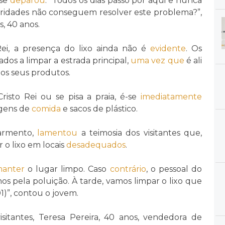
se
deparou
. “Todos os dias passo por aqui e nunca
toridades não conseguem resolver este problema?”,
, 40 anos.
Rei, a presença do lixo ainda não é
evidente
. Os
os a limpar a estrada principal,
uma vez que
é ali
os seus produtos.
risto Rei ou se pisa a praia, é-se
imediatamente
agens de
comida
e sacos de plástico.
Sarmento,
lamentou
a teimosia dos visitantes que,
 o lixo em locais
desadequados
.
anter
o lugar limpo. Caso
contrário
, o pessoal do
s pela poluição. À tarde, vamos limpar o lixo que
1)”, contou o jovem.
sitantes, Teresa Pereira, 40 anos, vendedora de