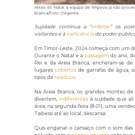
Antes do Natal, a equipa de limpeza já não proced
Branca/Foto: Diligente
Sujidade continua a “
enfeitar
”
os
post
visitantes e à
ineficiência
do poder público
Em Timor-Leste, 2024 começa com um d
Durante o Natal e a
passagem
do ano, doi
Rei e da Areia Branca, encheram-se de v
lugares
cobertos
de garrafas de água, s
tipos de
resíduos
.
Na Areia Branca, os grandes montes de 
divertem,
indiferentes
à sujidade que al
área, na segunda-feira (8.01), uma vend
Taibessi até ao local, descansa.
Quis enganar o cansaço com o som das