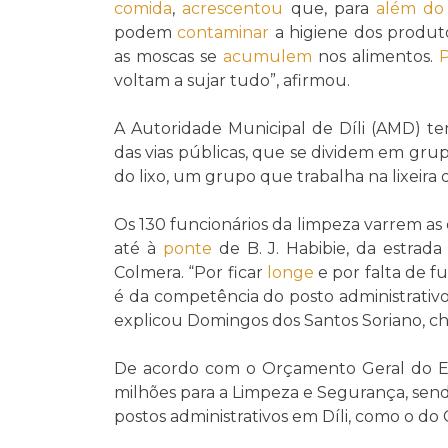
comida
,
acrescentou
que, para
além do
podem
contaminar
a higiene dos produto
as moscas se
acumulem
nos alimentos.
voltam a sujar tudo”, afirmou.
A Autoridade Municipal de Díli (AMD) t
das vias públicas, que se dividem em grup
do lixo, um grupo que trabalha na lixeira 
Os 130 funcionários da limpeza varrem as e
até à
ponte
de B. J. Habibie, da estrad
Colmera. “Por ficar
longe
e por falta de fu
é da competência do posto administrativo 
explicou Domingos dos Santos Soriano, 
De acordo com o Orçamento Geral do 
milhões para a Limpeza e Segurança, send
postos administrativos em Díli, como o do C