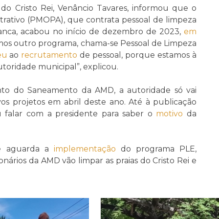
 do Cristo Rei, Venâncio Tavares, informou que o
rativo (PMOPA), que contrata pessoal de limpeza
 Branca, acabou no início de dezembro de 2023,
em
emos outro programa, chama-se Pessoal de Limpeza
eu
ao
recrutamento
de pessoal, porque estamos à
toridade municipal”, explicou.
to do Saneamento da AMD, a autoridade só vai
s projetos em abril deste ano. Até à publicação
iu falar com a presidente para saber o
motivo
da
se aguarda a
implementação
do programa PLE,
ários da AMD vão limpar as praias do Cristo Rei e