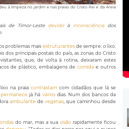
eu à limpeza no jardim e nas praias do Cristo Rei e da Areia
ais de Timor-Leste
devido
à
inconsciência
dos
.
os problemas mais
estruturantes
de sempre: o lixo.
s dos principais postais do país, as zonas do Cristo
isitantes, que, de volta à rotina, deixaram estes
acos de plástico, embalagens de
comida
e outros
lixo na praia
contrastam
com cidadãos que lá se
i
permanece
já há
vários
dias. Num dos bancos da
edora
ambulante
de
vegetais
, que caminhou desde
ondas
do mar, mas a sua
visão
rapidamente ficou