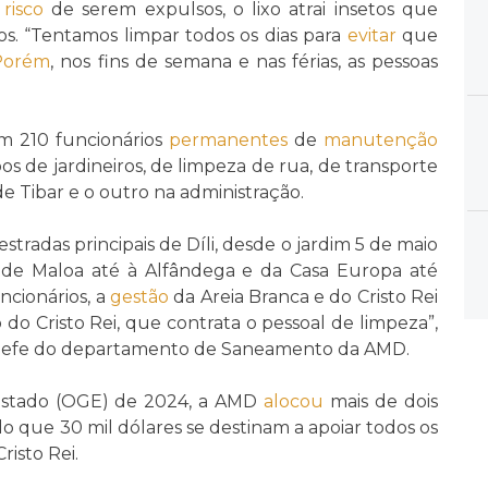
risco
de serem expulsos, o lixo atrai insetos que
s. “Tentamos limpar todos os dias para
evitar
que
Porém
, nos fins de semana e nas férias, as pessoas
em 210 funcionários
permanentes
de
manutenção
os de jardineiros, de limpeza de rua, de transporte
de Tibar e o outro na administração.
stradas principais de Díli, desde o jardim 5 de maio
a de Maloa até à Alfândega e da Casa Europa até
ncionários, a
gestão
da Areia Branca e do Cristo Rei
do Cristo Rei, que contrata o pessoal de limpeza”,
chefe do departamento de Saneamento da AMD.
Estado (OGE) de 2024, a AMD
alocou
mais de dois
o que 30 mil dólares se destinam a apoiar todos os
risto Rei.