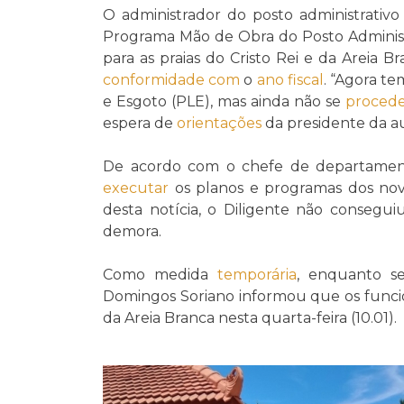
O administrador do posto administrativo
Programa Mão de Obra do Posto Administ
para as praias do Cristo Rei e da Areia
conformidade com
o
ano fiscal
. “Agora t
e Esgoto (PLE), mas ainda não se
proced
espera de
orientações
da presidente da au
De acordo com o chefe de departamen
executar
os planos e programas dos novo
desta notícia, o Diligente não consegu
demora.
Como medida
temporária
, enquanto 
Domingos Soriano informou que os funcion
da Areia Branca nesta quarta-feira (10.01).