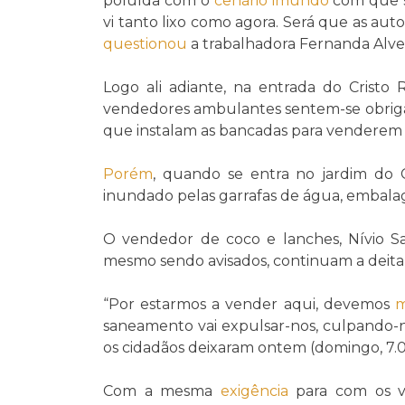
poluída com o
cenário
imundo
com que 
vi tanto lixo como agora. Será que as au
questionou
a trabalhadora Fernanda Alves
Logo ali adiante, na entrada do Cristo 
vendedores ambulantes sentem-se obrigad
que instalam as bancadas para venderem 
Porém
, quando se entra no jardim do C
inundado pelas garrafas de água, embal
O vendedor de coco e lanches, Nívio 
mesmo sendo avisados, continuam a deitar
“Por estarmos a vender aqui, devemos
m
saneamento vai expulsar-nos, culpando-no
os cidadãos deixaram ontem (domingo, 7.0
Com a mesma
exigência
para com os vi