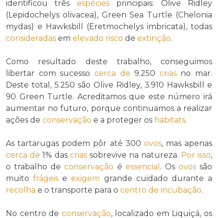
identificou três
espécies
principais: Olive Ridley
(Lepidochelys olivacea), Green Sea Turtle (Chelonia
mydas) e Hawksbill (Eretmochelys imbricata), todas
consideradas
em
elevado
risco
de
extinção
.
Como resultado deste trabalho, conseguimos
libertar com sucesso
cerca de
9.250
crias
no mar.
Deste total, 5.250 são Olive Ridley, 3.910 Hawksbill e
90 Green Turtle. Acreditamos que este número irá
aumentar no futuro, porque continuamos a realizar
ações de
conservação
e a proteger os
habitats
.
As tartarugas podem pôr até 300
ovos
, mas apenas
cerca de
1% das
crias
sobrevive na natureza.
Por isso
,
o trabalho de
conservação
é
essencial
. Os
ovos
são
muito
frágeis
e
exigem
grande cuidado durante a
recolha
e o transporte para o
centro de incubação
.
No centro de
conservação
, localizado em Liquiçá, os