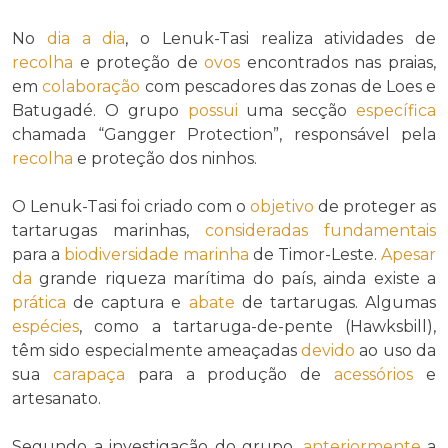
No
dia a dia
, o Lenuk-Tasi realiza atividades de
recolha
e proteção de
ovos
encontrados nas praias,
em
colaboração
com pescadores das zonas de Loes e
Batugadé. O grupo
possui
uma secção
específica
chamada “Gangger Protection”, responsável pela
recolha
e proteção dos ninhos.
O Lenuk-Tasi foi criado com o
objetivo
de proteger as
tartarugas marinhas,
consideradas
fundamentais
para a
biodiversidade marinha
de Timor-Leste.
Apesar
da
grande riqueza marítima do país, ainda existe a
prática
de captura e
abate
de tartarugas. Algumas
espécies
, como a tartaruga-de-pente (Hawksbill),
têm sido especialmente ameaçadas
devido
ao uso da
sua
carapaça
para a produção de
acessórios
e
artesanato.
Segundo a investigação do grupo,
anteriormente
a