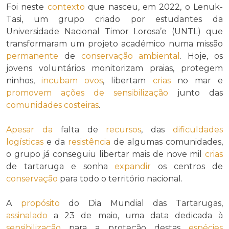
Foi neste
contexto
que nasceu, em 2022, o Lenuk-
Tasi, um grupo criado por estudantes da
Universidade Nacional Timor Lorosa’e (UNTL) que
transformaram um projeto académico numa missão
permanente
de
conservação ambiental
. Hoje, os
jovens voluntários monitorizam praias, protegem
ninhos,
incubam
ovos
, libertam
crias
no mar e
promovem
ações de sensibilização
junto das
comunidades costeiras
.
Apesar da
falta de
recursos
, das
dificuldades
logísticas
e da
resistência
de algumas comunidades,
o grupo já conseguiu libertar mais de nove mil
crias
de tartaruga e sonha
expandir
os centros de
conservação
para todo o território nacional.
A
propósito
do Dia Mundial das Tartarugas,
assinalado
a 23 de maio, uma data dedicada à
sensibilização
para a proteção destas
espécies