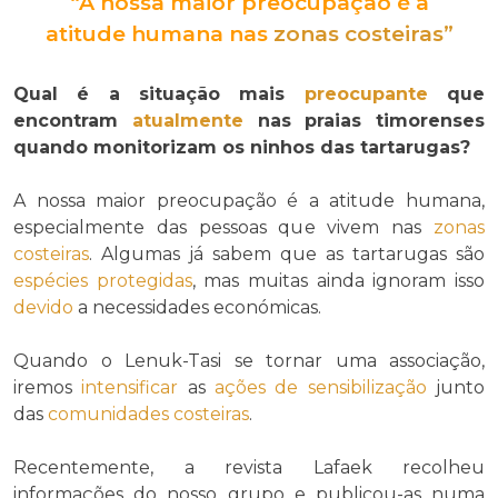
“A nossa maior preocupação é a
atitude humana nas
zonas costeiras
”
Qual é a situação mais
preocupante
que
encontram
atualmente
nas praias timorenses
quando monitorizam os ninhos das tartarugas?
A nossa maior preocupação é a atitude humana,
especialmente das pessoas que vivem nas
zonas
costeiras
. Algumas já sabem que as tartarugas são
espécies protegidas
, mas muitas ainda ignoram isso
devido
a necessidades económicas.
Quando o Lenuk-Tasi se tornar uma associação,
iremos
intensificar
as
ações de sensibilização
junto
das
comunidades costeiras
.
Recentemente, a revista Lafaek recolheu
informações do nosso grupo e publicou-as numa