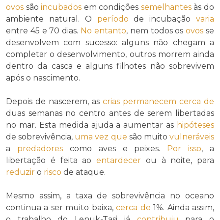
ovos
são
incubados
em condições
semelhantes
às do
ambiente natural. O
período
de incubação
varia
entre 45 e 70 dias.
No entanto
, nem todos os
ovos
se
desenvolvem com sucesso: alguns não chegam a
completar o desenvolvimento, outros morrem ainda
dentro da casca e alguns filhotes não sobrevivem
após o nascimento.
Depois de nascerem, as
crias
permanecem
cerca de
duas semanas no centro antes de serem libertadas
no mar. Esta medida ajuda a aumentar as
hipóteses
de sobrevivência,
uma vez que
são muito
vulneráveis
a
predadores
como aves e peixes.
Por isso
, a
libertação é feita ao
entardecer
ou à noite, para
reduzir
o
risco
de ataque.
Mesmo assim, a taxa de sobrevivência no oceano
continua a ser muito baixa,
cerca de
1%. Ainda assim,
o trabalho do Lenuk-Tasi já
contribuiu
para o