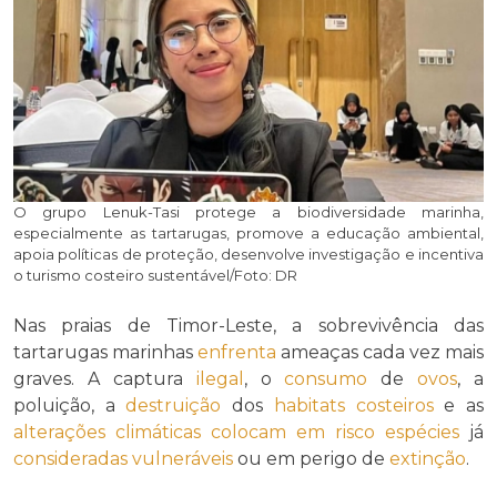
O grupo Lenuk-Tasi protege a biodiversidade marinha,
especialmente as tartarugas, promove a educação ambiental,
apoia políticas de proteção, desenvolve investigação e incentiva
o turismo costeiro sustentável/Foto: DR
Nas praias de Timor-Leste, a sobrevivência das
tartarugas marinhas
enfrenta
ameaças cada vez mais
graves. A captura
ilegal
, o
consumo
de
ovos
, a
poluição, a
destruição
dos
habitats costeiros
e as
alterações climáticas
colocam em risco
espécies
já
consideradas
vulneráveis
ou em perigo de
extinção
.