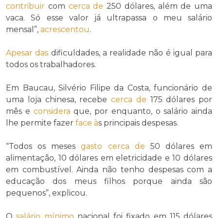
contribuir
com
cerca de
250 dólares, além de uma
vaca. Só esse valor já ultrapassa o meu salário
mensal”,
acrescentou
.
Apesar das
dificuldades, a realidade não é igual para
todos os trabalhadores.
Em Baucau, Silvério Filipe da Costa, funcionário de
uma loja chinesa, recebe
cerca de
175 dólares por
mês e
considera
que, por enquanto, o salário ainda
lhe permite fazer
face à
s principais despesas.
“Todos os meses
gasto
cerca de
50 dólares em
alimentação, 10 dólares em eletricidade e 10 dólares
em combustível. Ainda não tenho despesas com a
educação dos meus filhos porque ainda são
pequenos”, explicou.
O
salário mínimo
nacional foi fixado em 115 dólares