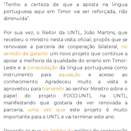
“Tenho a certeza de que a aposta na língua
portuguesa aqui em Timor vai ser reforçada, não
diminuída”.
Por sua vez, o Reitor da UNTL, João Martins, que
recebeu o ministro nesta visita oficial, propôs que se
renovasse a parceria de cooperação bilateral,
no
sentido de
garantir
um novo projeto que continue a
apoiar a melhoria da qualidade do ensino em Timor-
Leste e a
consolidação
da língua portuguesa como
instrumento para
aquisição
e acesso ao
conhecimento. Agradeceu muito a visita e
aproveitou para
transmitir
ao senhor Ministro sobre o
papel do projeto FOCO.UNTL na UNTL,
manifestando que gostaria de ver renovada a
parceria,
uma vez que
este projeto é muito
importante para a UNTL e vai terminar este ano.
Recorde-se que
no âmbito da
política de cooperação