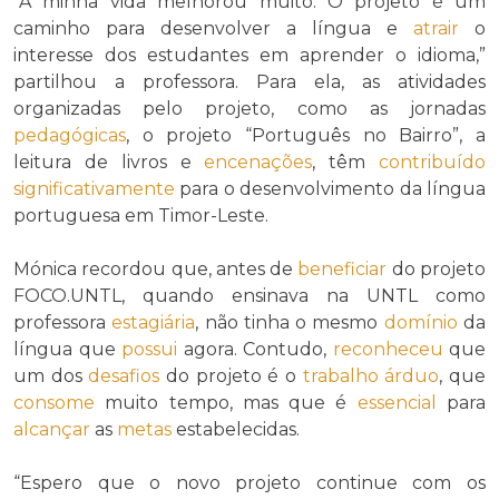
“A minha vida melhorou muito. O projeto é um
caminho para desenvolver a língua e
atrair
o
interesse dos estudantes em aprender o idioma,”
partilhou a professora. Para ela, as atividades
organizadas pelo projeto, como as jornadas
pedagógicas
, o projeto “Português no Bairro”, a
leitura de livros e
encenações
, têm
contribuído
significativamente
para o desenvolvimento da língua
portuguesa em Timor-Leste.
Mónica recordou que, antes de
beneficiar
do projeto
FOCO.UNTL, quando ensinava na UNTL como
professora
estagiária
, não tinha o mesmo
domínio
da
língua que
possui
agora. Contudo,
reconheceu
que
um dos
desafios
do projeto é o
trabalho árduo
, que
consome
muito tempo, mas que é
essencial
para
alcançar
as
metas
estabelecidas.
“Espero que o novo projeto continue com os