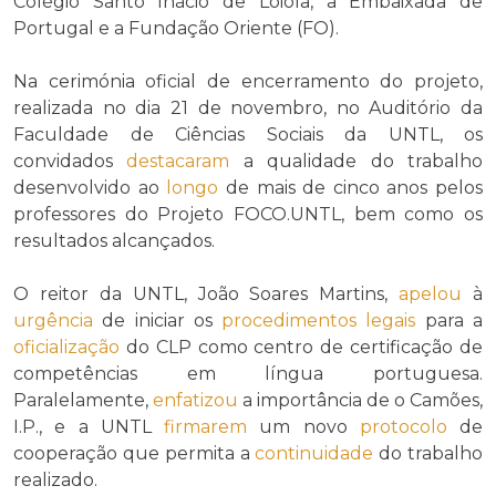
Colégio Santo Inácio de Loiola, a Embaixada de
Portugal e a Fundação Oriente (FO).
Na cerimónia oficial de encerramento do projeto,
realizada no dia 21 de novembro, no Auditório da
Faculdade de Ciências Sociais da UNTL, os
convidados
destacaram
a qualidade do trabalho
desenvolvido ao
longo
de mais de cinco anos pelos
professores do Projeto FOCO.UNTL, bem como os
resultados alcançados.
O reitor da UNTL, João Soares Martins,
apelou
à
urgência
de iniciar os
procedimentos legais
para a
oficialização
do CLP como centro de certificação de
competências em língua portuguesa.
Paralelamente,
enfatizou
a importância de o Camões,
I.P., e a UNTL
firmarem
um novo
protocolo
de
cooperação que permita a
continuidade
do trabalho
realizado.