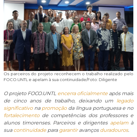
Os parceiros do projeto reconhecem o trabalho realizado pelo
FOCO.UNTL e apelam à sua continuidade/Foto: Diligente
O projeto FOCO.UNTL
encerra
oficialmente
após mais
de cinco anos de trabalho, deixando um
legado
significativo
na
promoção
da língua portuguesa e no
fortalecimento
de competências dos professores e
alunos timorenses. Parceiros e dirigentes
apelam
à
sua
continuidade
para
garantir
avanços
duradouros
.