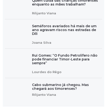
Quem cuida das crianças timorenses
enquanto as mães trabalham?
Rilijanto Viana
Semáforos avariados há mais de um
ano agravam riscos nas estradas de
Díli
Joana Silva
Rui Gomes: “O Fundo Petrolífero não
pode financiar Timor-Leste para
sempre”
Lourdes do Rêgo
Cabo submarino já chegou. Mas
chegará aos timorenses?
Rilijanto Viana