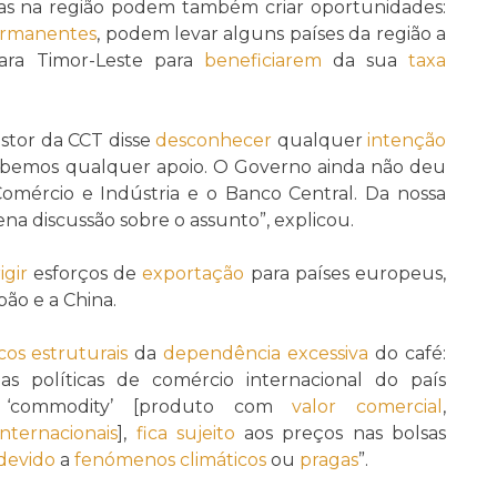
das na região podem também criar oportunidades:
rmanentes
, podem levar alguns países da região a
ra Timor-Leste para
beneficiarem
da sua
taxa
stor da CCT disse
desconhecer
qualquer
intenção
ebemos qualquer apoio. O Governo ainda não deu
Comércio e Indústria e o Banco Central. Da nossa
na discussão sobre o assunto”, explicou.
igir
esforços de
exportação
para países europeus,
ão e a China.
scos estruturais
da
dependência excessiva
do café:
s políticas de comércio internacional do país
 ‘commodity’ [produto com
valor comercial
,
internacionais
],
fica sujeito
aos preços nas bolsas
devido
a
fenómenos climáticos
ou
pragas
”.