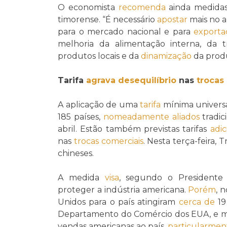
O economista
recomenda
ainda medida
timorense. “É necessário
apostar
mais no 
para o mercado nacional e para
exporta
melhoria da alimentação interna, da t
produtos locais e da
dinamização
da produ
Tarifa
agrava
desequilíbrio
nas
trocas
A aplicação de uma
tarifa
mínima universa
185 países,
nomeadamente
aliados
tradic
abril. Estão também previstas tarifas
adic
nas
trocas comerciais
. Nesta terça-feira
chineses.
A medida
visa
, segundo o Presidente
proteger a indústria americana.
Porém
, 
Unidos para o país atingiram
cerca de
19
Departamento do Comércio dos EUA, e
vendas americanas ao país,
particularmen