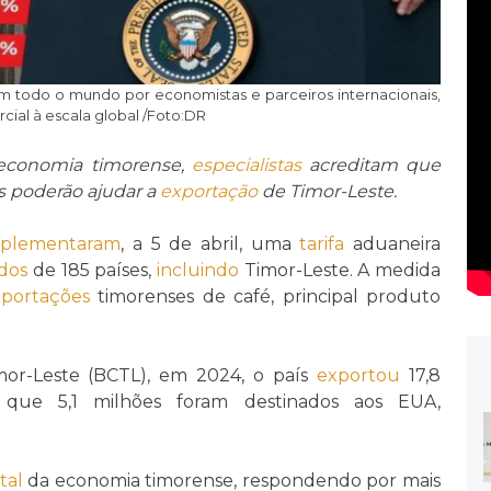
 em todo o mundo por economistas e parceiros internacionais,
cial à escala global /Foto:DR
 economia timorense,
especialistas
acreditam que
es poderão ajudar a
exportação
de Timor-Leste.
mplementaram
, a 5 de abril, uma
tarifa
aduaneira
dos
de 185 países,
incluindo
Timor-Leste. A medida
portações
timorenses de café, principal produto
or-Leste (BCTL), em 2024, o país
exportou
17,8
que 5,1 milhões foram destinados aos EUA,
tal
da economia timorense, respondendo por mais