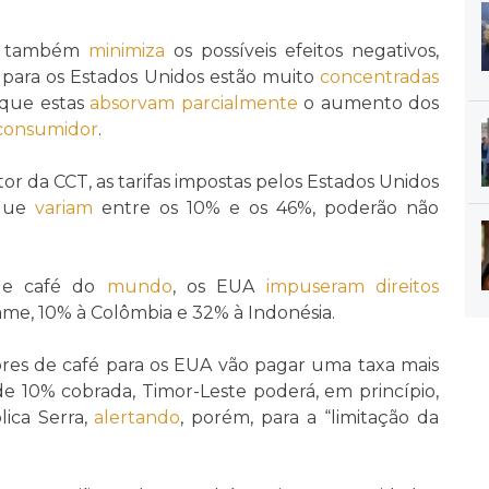
ra também
minimiza
os possíveis efeitos negativos,
 para os Estados Unidos estão muito
concentradas
 que estas
absorvam
parcialmente
o aumento dos
consumidor
.
r da CCT, as tarifas impostas pelos Estados Unidos
 que
variam
entre os 10% e os 46%, poderão não
 de café do
mundo
, os EUA
impuseram
direitos
ame, 10% à Colômbia e 32% à Indonésia.
res de café para os EUA vão pagar uma taxa mais
de 10% cobrada, Timor-Leste poderá, em princípio,
plica Serra,
alertando
, porém, para a “limitação da