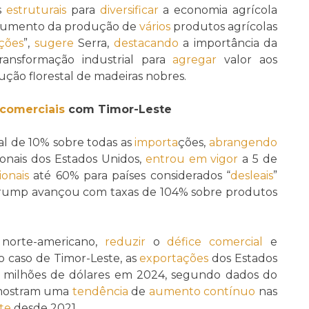
s
estruturais
para
diversificar
a economia agrícola
aumento da produção de
vários
produtos agrícolas
ções
”,
sugere
Serra,
destacando
a importância da
ransformação industrial para
agregar
valor aos
ção florestal de madeiras nobres.
 comerciais
com Timor-Leste
l de 10% sobre todas as
importa
ções,
abrangendo
ionais dos Estados Unidos,
entrou em vigor
a 5 de
ionais
até 60% para países considerados “
desleais
”
, Trump avançou com taxas de 104% sobre produtos
 norte-americano,
reduzir
o
défice comercial
e
no caso de Timor-Leste, as
exportações
dos Estados
 milhões de dólares em 2024, segundo dados do
 mostram uma
tendência
de
aumento contínuo
nas
te
desde 2021.