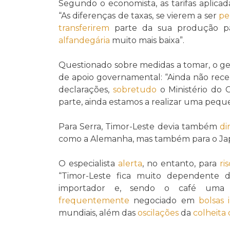
Segundo o economista, as tarifas aplica
“As diferenças de taxas, se vierem a ser
pe
transferirem
parte da sua produção pa
alfandegária
muito mais baixa”.
Questionado sobre medidas a tomar, o ge
de apoio governamental: “Ainda não rec
declarações,
sobretudo
o Ministério do 
parte, ainda estamos a realizar uma peque
Para Serra, Timor-Leste devia também
dir
como a Alemanha, mas também para o Jap
O especialista
alerta
, no entanto, para
ri
“Timor-Leste fica muito dependente da
importador e, sendo o café uma
frequentemente
negociado em
bolsas 
mundiais, além das
oscilações
da
colheita