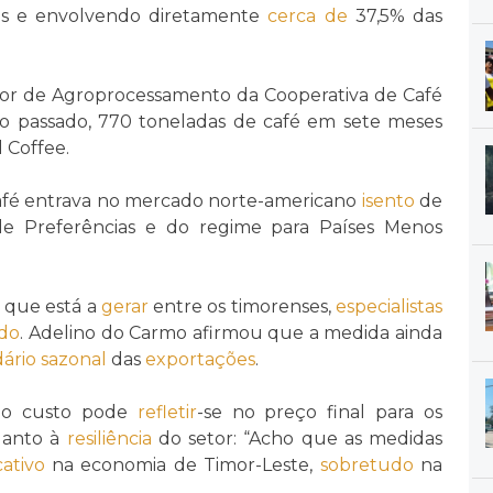
as e envolvendo diretamente
cerca de
37,5% das
or de Agroprocessamento da Cooperativa de Café
no passado, 770 toneladas de café em sete meses
 Coffee.
café entrava no mercado norte-americano
isento
de
 de Preferências e do regime para Países Menos
 que está a
gerar
entre os timorenses,
especialistas
ado
. Adelino do Carmo afirmou que a medida ainda
ário sazonal
das
exportações
.
o custo pode
refletir
-se no preço final para os
anto à
resiliência
do setor: “Acho que as medidas
cativo
na economia de Timor-Leste,
sobretudo
na