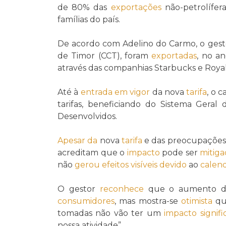
de 80% das
exportações
não-petrolífer
famílias do país.
De acordo com Adelino do Carmo, o gest
de Timor (CCT), foram
exportadas
, no a
através das companhias Starbucks e Royal
Até à
entrada em vigor
da nova
tarifa
, o 
tarifas, beneficiando do Sistema Geral
Desenvolvidos.
Apesar da
nova
tarifa
e das preocupações
acreditam que o
impacto
pode ser
mitig
não
gerou
efeitos visíveis
devido
ao
calend
O gestor
reconhece
que o aumento d
consumidores
, mas mostra-se
otimista
qu
tomadas não vão ter um
impacto
signifi
nossa atividade”.