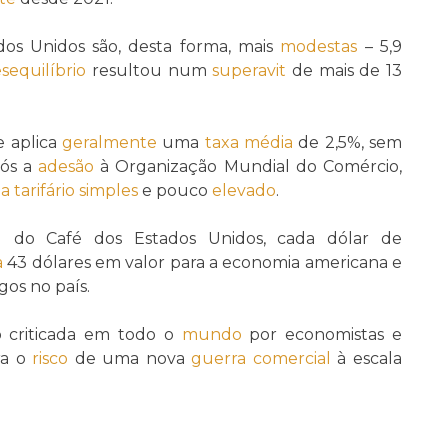
dos Unidos são, desta forma, mais
modestas
– 5,9
sequilíbrio
resultou num
superavit
de mais de 13
e aplica
geralmente
uma
taxa média
de 2,5%, sem
pós a
adesão
à Organização Mundial do Comércio,
a tarifário simples
e pouco
elevado
.
l do Café dos Estados Unidos, cada dólar de
a
43 dólares em valor para a economia americana e
os no país.
o criticada em todo o
mundo
por economistas e
a o
risco
de uma nova
guerra comercial
à escala