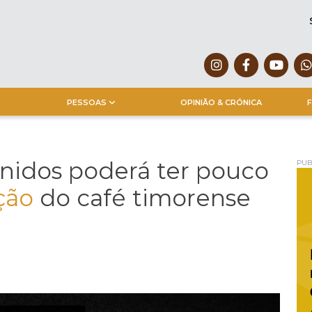
PESSOAS
OPINIÃO & CRÓNICA
F
Unidos poderá ter pouco
PUB
ção
do café timorense