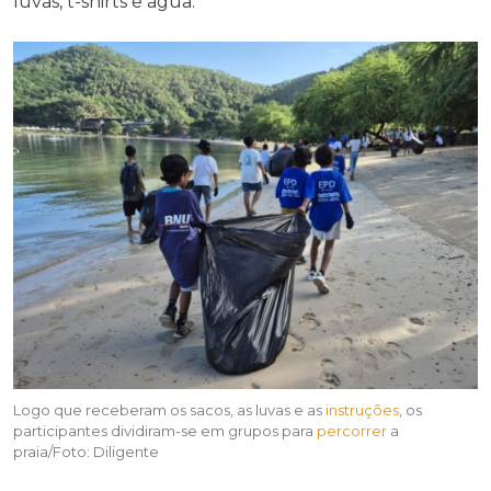
luvas, t-shirts e água.
Logo que receberam os sacos, as luvas e as
instruções
, os
participantes dividiram-se em grupos para
percorrer
a
praia/Foto: Diligente