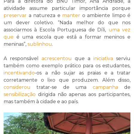
Para a diretora do BNU Timor, Ana Andrade, a
atividade assume particular importância porque
preservar
a natureza e
manter
o ambiente limpo é
um dever coletivo. “Nada melhor do que nos
associarmos à Escola Portuguesa de Díli,
uma vez
que
é uma escola que está a formar meninos e
meninas”,
sublinhou
.
A responsável
acrescentou
que a
iniciativa
serviu
também como exemplo prático para os estudantes,
incentivando
-os a não sujar as praias e a tratar
corretamente o lixo que produzem. Além disso,
considerou
tratar-se de uma
campanha
de
sensibilização
dirigida não apenas aos participantes,
mas também à cidade e ao país.