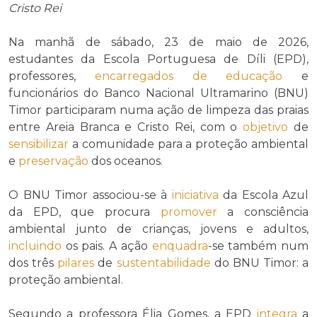
Cristo Rei
Na manhã de sábado, 23 de maio de 2026,
estudantes da Escola Portuguesa de Díli (EPD),
professores,
encarregados de educação
e
funcionários do Banco Nacional Ultramarino (BNU)
Timor participaram numa ação de limpeza das praias
entre Areia Branca e Cristo Rei, com o
objetivo
de
sensibilizar
a comunidade para a proteção ambiental
e
preservação
dos oceanos.
O BNU Timor associou-se à
iniciativa
da Escola Azul
da EPD, que procura
promover
a consciência
ambiental junto de crianças, jovens e adultos,
incluindo
os pais. A ação
enquadra
-se também num
dos três
pilares
de
sustentabilidade
do BNU Timor: a
proteção ambiental.
Segundo a professora Élia Gomes, a EPD
integra
a