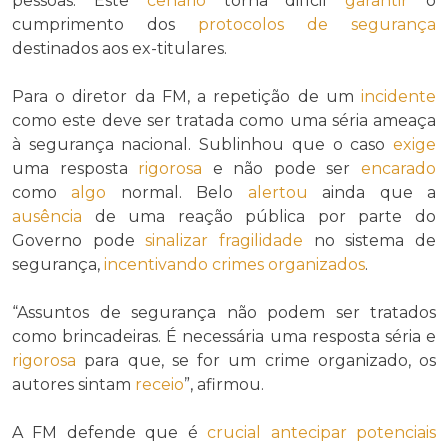
pessoas. Este
cenário
torna difícil
garantir
o
cumprimento dos
protocolos de segurança
destinados aos ex-titulares.
Para o diretor da FM, a repetição de um
incidente
como este deve ser tratada como uma séria ameaça
à segurança nacional. Sublinhou que o caso
exige
uma resposta
rigorosa
e não pode ser
encarado
como
algo
normal. Belo
alertou
ainda que a
ausência
de uma reação pública por parte do
Governo pode
sinalizar
fragilidade
no sistema de
segurança,
incentivando
crimes organizados
.
“Assuntos de segurança não podem ser tratados
como brincadeiras. É necessária uma resposta séria e
rigorosa
para que, se for um crime organizado, os
autores sintam
receio
”, afirmou.
A FM defende que é
crucial
antecipar
potenciais