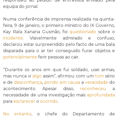
respondeu ao pedido de entrevista enviado pela
equipa do jornal.
Numa conferência de imprensa realizada na quinta-
feira, 9 de janeiro, o primeiro-ministro do IX Governo,
Kay Rala Xanana Gusmão, foi
questionado
sobre o
incidente
. Visivelmente admirado e confuso,
declarou estar surpreendido pelo facto de uma bala
disparada para o ar ter conseguido furar objetos e
potencialmente
ferir pessoas ao cair.
“Durante os anos em que fui soldado, usei armas,
mas nunca vi
algo
assim”, afirmou com um
tom
sério
e de
desconfiança
,
pondo em causa
a
veracidade
do
acontecimento. Apesar disso,
reconheceu
a
necessidade de uma investigação mais
aprofundada
para
esclarecer
o
ocorrido
.
No entanto
, o chefe do Departamento de