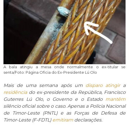
A bala atingiu a mesa onde normalmente o ex-titular se
senta/Foto: Página Oficia do Ex-Presidente Lú Olo
Mais de uma semana após um
disparo
atingir
a
residência
do ex-presidente da República, Francisco
Guterres Lú Olo, o Governo e o Estado
mantêm
silêncio oficial sobre o caso. Apenas a Polícia Nacional
de Timor-Leste (PNTL) e as Forças de Defesa de
Timor-Leste (F-FDTL)
emitiram
declarações.