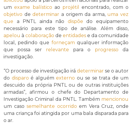
solicitou
apoio a parceiros internacionais para realizar
um
exame balístico
ao
projétil
encontrado, com o
objetivo
de
determinar
a origem da arma,
uma vez
que
a PNTL ainda não
dispõe
do equipamento
necessário para este tipo de análise. Além disso,
apelou
à
colaboração
de
entidades
e da comunidade
local, pedindo que
forneçam
qualquer informação
que possa ser
relevante
para o
progresso
da
investigação.
“O processo de investigação irá
determinar
se o autor
do
disparo
é alguém
externo
ou se se trata de um
descuido da própria PNTL ou de outras instituições
armadas”, afirmou o chefe do Departamento de
Investigação Criminal da PNTL. Também
mencionou
um caso
semelhante
ocorrido
em Vera Cruz, onde
uma criança foi atingida por uma bala disparada para
o ar.