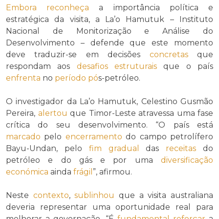
Embora
reconheça
a importância política e
estratégica da visita, a La’o Hamutuk – Instituto
Nacional de Monitorização e Análise do
Desenvolvimento – defende que este momento
deve traduzir-se em decisões
concretas
que
respondam aos
desafios
estruturais
que o país
enfrenta
no
período
pó
s-petróleo.
O investigador da La’o Hamutuk, Celestino Gusmão
Pereira,
alertou
que Timor-Leste atravessa uma fase
crítica do seu desenvolvimento. “O país está
marcado
pelo
encerramento
do campo petrolífero
Bayu-Undan, pelo
fim
gradual
das
receitas
do
petróleo e do gás e por uma
diversificação
económica
ainda
frágil
”, afirmou.
Neste
contexto
,
sublinhou
que a visita australiana
deveria representar uma oportunidade real para
melhorar a governação. “É
fundamental
reforçar
a