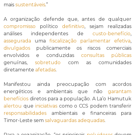
mais
sustentáveis
.”
A organização defende que, antes de qualquer
compromisso
político
definitivo
, sejam realizadas
análises independentes de
custo-benefício
,
assegurada
uma
fiscalização parlamentar efetiva
,
divulgados
publicamente os riscos comerciais
envolvidos e conduzidas
consultas públicas
genuínas,
sobretudo
com as comunidades
diretamente
afetadas
.
Manifestou ainda preocupação com acordos
energéticos e ambientais que não
garantam
benefícios
diretos para a população. A La’o Hamutuk
alertou
que
iniciativas
como o CCS podem transferir
responsabilidades
ambientais e financeiras para
Timor-Leste sem
salvaguardas
adequadas
.
Para a organização, “os principais
poluidores
devem