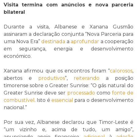
Visita termina com anúncios e nova parceria
bilateral
Durante a visita, Albanese e Xanana Gusmão
assinaram a declaração conjunta “Nova Parceria para
uma Nova Era”
destinada
a
aprofundar
a cooperação
em segurança, energia e desenvolvimento
económico.
Xanana afirmou que os encontros foram “
calorosos
,
abertos e
produtivos
”,
reiterando
a posição
timorense sobre o Greater Sunrise: “O gás natural do
Greater Sunrise deve ser
processado
como
fonte de
combustível
. Isto é
essencial
para o desenvolvimento
nacional.”
Por sua vez, Albanese declarou que Timor-Leste é
“um vizinho e, acima de tudo, um amigo”,
anunciando apoio financeiro
adicional
à
adesão