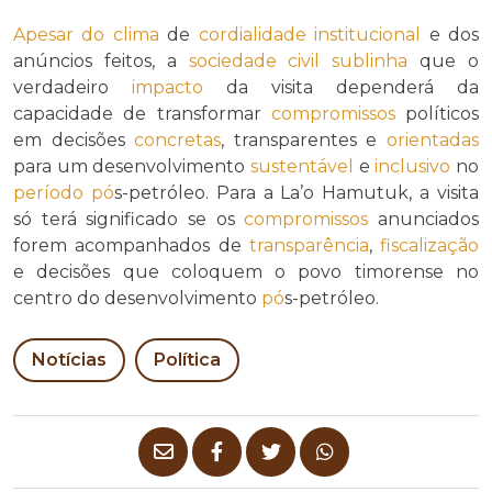
Apesar do
clima
de
cordialidade institucional
e dos
anúncios feitos, a
sociedade civil
sublinha
que o
verdadeiro
impacto
da visita dependerá da
capacidade de transformar
compromissos
políticos
em decisões
concretas
, transparentes e
orientadas
para um desenvolvimento
sustentável
e
inclusivo
no
período
pó
s-petróleo. Para a La’o Hamutuk, a visita
só terá significado se os
compromissos
anunciados
forem acompanhados de
transparência
,
fiscalização
e decisões que coloquem o povo timorense no
centro do desenvolvimento
pó
s-petróleo.
Notícias
Política