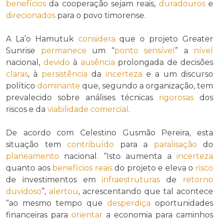
benefícios
da cooperação sejam reais,
duradouros
e
direcionados
para o povo timorense.
A La’o Hamutuk
considera
que o projeto Greater
Sunrise
permanece
um “
ponto sensível
” a
nível
nacional,
devido
à
ausência
prolongada de decisões
claras
, à
persistência
da
incerteza
e a um discurso
político
dominante
que, segundo a organização, tem
prevalecido sobre análises técnicas
rigorosas
dos
riscos e da
viabilidade comercial
.
De acordo com Celestino Gusmão Pereira, esta
situação tem
contribuído
para a
paralisação
do
planeamento
nacional. “Isto aumenta a
incerteza
quanto aos
benefícios reais
do projeto e eleva o
risco
de investimentos em
infraestruturas
de
retorno
duvidoso
”,
alertou
, acrescentando que tal acontece
“ao mesmo tempo que
desperdiça
oportunidades
financeiras para
orientar
a economia para caminhos