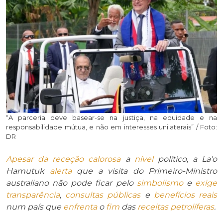
“A parceria deve basear-se na justiça, na equidade e na
responsabilidade mútua, e não em interesses unilaterais” / Foto:
DR
Apesar da
receção calorosa
a
nível
político, a La’o
Hamutuk
alerta
que a visita do Primeiro-Ministro
australiano não pode ficar pelo
simbolismo
e
exige
transparência
,
consultas públicas
e
benefícios reais
num país que
enfrenta
o
fim
das
receitas petrolíferas
.