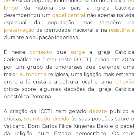
de
97% da população identifica-se como católica.
Ao
longo
da história do país, a Igreja Católica
desempenhou um
papel central
não apenas na vida
espiritual da população, mas também na
preservação
da identidade nacional e na
resistência
durante a ocupação indonésia.
É neste
contexto
que
surge
a Igreja Católica
Carismática de Timor-Leste (ICCTL), criada em 2024
por um grupo de timorenses que defende uma
maior
autonomia
religiosa, uma ligação mais estreita
entre a fé cristã e a cultura local e uma
reflexão
crítica sobre algumas decisões da Igreja Católica
Apostólica Romana.
A criação da ICCTL tem gerado
debate
público e
críticas,
sobretudo
devido
às suas posições sobre o
Vaticano, Dom Carlos Filipe Ximenes Belo e o papel
da religião num Estado democrático. Os seus