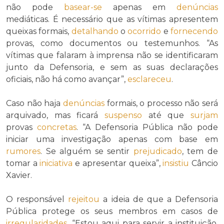
não pode
basear-se
apenas em
denúncias
mediáticas. É necessário que as vítimas apresentem
queixas formais,
detalhando
o
ocorrido
e
fornecendo
provas, como documentos ou testemunhos. “As
vítimas que falaram à imprensa não se identificaram
junto da Defensoria, e sem as suas declarações
oficiais, não há como avançar”,
esclareceu
.
Caso não haja
denúncias
formais, o processo não será
arquivado, mas ficará
suspenso
até que
surjam
provas
concretas
. “A Defensoria Pública não pode
iniciar uma investigação apenas com base em
rumores
. Se alguém se sentir
prejudicado
, tem de
tomar a
iniciativa
e apresentar queixa”,
insistiu
Câncio
Xavier.
O responsável
rejeitou
a ideia de que a Defensoria
Pública protege os seus membros em casos de
irregularidades
. “Estou aqui para servir a instituição,