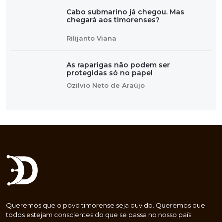
Cabo submarino já chegou. Mas
chegará aos timorenses?
Rilijanto Viana
As raparigas não podem ser
protegidas só no papel
Ozilvio Neto de Araújo
Queremos que o povo timorense seja ouvido. Queremos que
todos estejam conscientes do que se passa no nosso país.