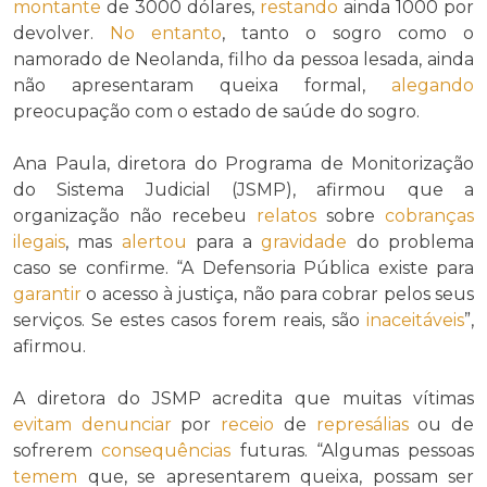
montante
de 3000 dólares,
restando
ainda 1000 por
devolver.
No entanto
, tanto o sogro como o
namorado de Neolanda, filho da pessoa lesada, ainda
não apresentaram queixa formal,
alegando
preocupação com o estado de saúde do sogro.
Ana Paula, diretora do Programa de Monitorização
do Sistema Judicial (JSMP), afirmou que a
organização não recebeu
relatos
sobre
cobranças
ilegais
, mas
alertou
para a
gravidade
do problema
caso se confirme. “A Defensoria Pública existe para
garantir
o acesso à justiça, não para cobrar pelos seus
serviços. Se estes casos forem reais, são
inaceitáveis
”,
afirmou.
A diretora do JSMP acredita que muitas vítimas
evitam
denunciar
por
receio
de
represálias
ou de
sofrerem
consequências
futuras. “Algumas pessoas
temem
que, se apresentarem queixa, possam ser