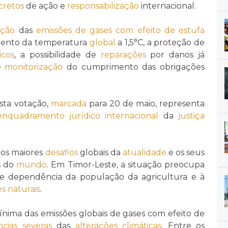
cretos
de ação e
responsabilização
internacional.
ção
das
emissões de gases com efeito de estufa
ento da temperatura
global
a 1,5°C, a proteção de
icos
, a possibilidade de
reparações
por danos já
e
monitorização
do cumprimento das obrigações
sta votação,
marcada
para 20 de maio, representa
enquadramento jurídico internacional
da
justiça
os maiores
desafios
globais da
atualidade
e os seus
s do
mundo
. Em Timor-Leste, a situação preocupa
e dependência da população da agricultura e à
s naturais
.
nima das emissões globais de gases com efeito de
cias
severas
das
alterações climáticas
. Entre os