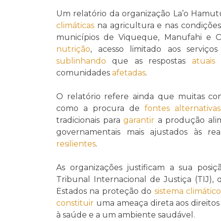
Um relatório da organização La’o Hamu
climáticas
na agricultura e nas condições
municípios de Viqueque, Manufahi e O
nutrição
, acesso limitado aos serviç
sublinhando
que as respostas
atuais
a
comunidades
afetadas
.
O relatório refere ainda que muitas 
como a procura de
fontes alternativ
tradicionais para
garantir
a produção ali
governamentais mais ajustados às re
resilientes
.
As organizações justificam a sua pos
Tribunal Internacional de Justiça (TIJ),
Estados na proteção do
sistema climátic
constituir
uma ameaça direta aos direit
à saúde e a um ambiente saudável.