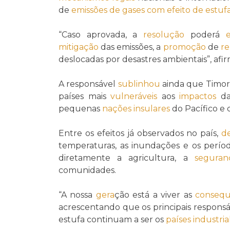
de
emissões de gases com efeito de estuf
“Caso aprovada, a
resolução
poderá
mitigação
das emissões, a
promoção
de
re
deslocadas por desastres ambientais”, afi
A responsável
sublinhou
ainda que Timor
países mais
vulneráveis
aos
impactos
d
pequenas
nações insulares
do Pacífico e 
Entre os efeitos já observados no país,
d
temperaturas, as inundações e os perí
diretamente a agricultura, a
seguran
comunidades.
“A nossa
gera
ção está a viver as
consequ
acrescentando que os principais responsá
estufa continuam a ser os
países industria