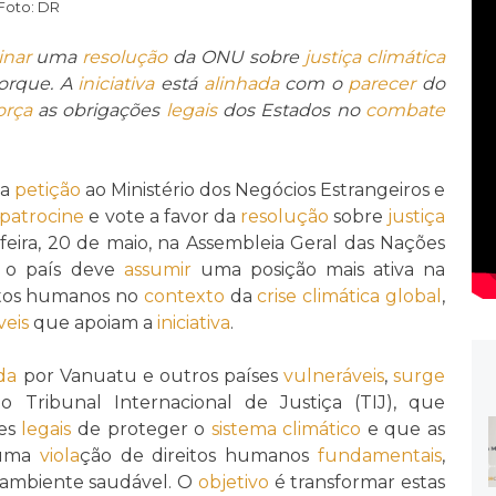
 Foto: DR
inar
uma
resolução
da ONU sobre
justiça climática
orque. A
iniciativa
está
alinhada
com o
parecer
do
orça
as obrigações
legais
dos Estados no
combate
ma
petição
ao Ministério dos Negócios Estrangeiros e
patrocine
e vote a favor da
resolução
sobre
justiça
feira, 20 de maio, na Assembleia Geral das Nações
e o país deve
assumir
uma posição mais ativa na
eitos humanos no
contexto
da
crise climática global
,
veis
que apoiam a
iniciativa
.
da
por Vanuatu e outros países
vulneráveis
,
surge
o Tribunal Internacional de Justiça (TIJ), que
ões
legais
de proteger o
sistema climático
e que as
uma
viola
ção de direitos humanos
fundamentais
,
m ambiente saudável. O
objetivo
é transformar estas