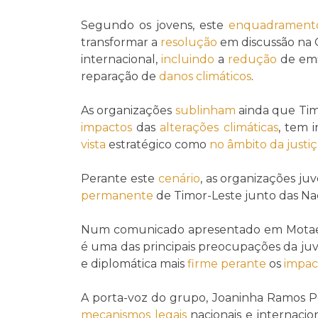
Segundo os jovens, este
enquadramento 
transformar a
resolução
em discussão n
internacional,
incluindo
a
redução
de emi
reparação de
danos climáticos
.
As organizações
sublinham
ainda que Tim
impactos
das
alterações climáticas
, tem 
vista
estratégico como
no âmbito da
justi
Perante este
cenário
, as organizações j
permanente
de Timor-Leste junto das Na
Num comunicado apresentado em Motael
é uma das principais preocupações da ju
e diplomática mais
firme
perante
os
impac
A porta-voz do grupo, Joaninha Ramos Pe
mecanismos
legais
nacionais e internacio