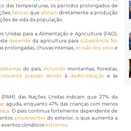
o das temperaturas, os períodos prolongados de
ções,
fatores
que
afetam
diretamente a produção
ções de vida da população.
 Unidas para a Alimentação e Agricultura (FAO),
este
depende
da agricultura para
subsistência
.
No
cas prolongadas, chuvas intensas,
erosão dos solos
e
ssistemas
do país,
incluindo
montanhas, florestas,
crescente
pressão
devido
à
desflorestação
e às
 (PAM) das Nações Unidas indicam que 27% da
ar
aguda, enquanto 47% das crianças com menos
nica
. O país continua fortemente dependente de
mentos
provenientes
do exterior, o que aumenta a
 eventos climáticos
extremos
.