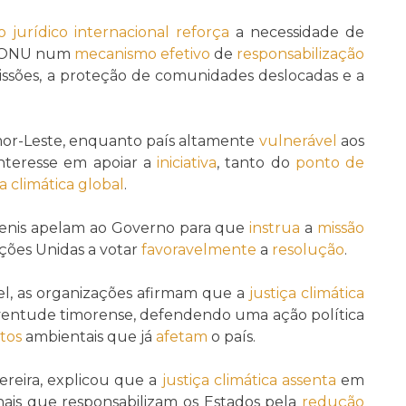
jurídico internacional
reforça
a necessidade de
a ONU num
mecanismo
efetivo
de
responsabilização
ssões, a proteção de comunidades deslocadas e a
or-Leste, enquanto país altamente
vulnerável
aos
interesse em apoiar a
iniciativa
, tanto do
ponto de
ça climática
global
.
uvenis apelam ao Governo para que
instrua
a
missão
ções Unidas a votar
favoravelmente
a
resolução
.
, as organizações afirmam que a
justiça climática
ventude timorense, defendendo uma ação política
tos
ambientais que já
afetam
o país.
reira, explicou que a
justiça climática
assenta
em
nais que responsabilizam os Estados pela
redução