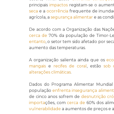
principais
impactos
registam-se o aument
seca
e a
ocorrência
frequente de inunda
agrícola, a
segurança alimentar
e as condi
De acordo com a Organização das Nações
cerca de
70% da população de Timor-L
entanto
, o setor tem sido afetado por se
aumento das temperaturas.
A organização salienta ainda que os
eco
mangais
e
recifes de coral
, estão
sob
alterações climáticas
.
Dados do Programa Alimentar Mundial
população
enfrenta
insegurança aliment
de cinco anos sofrem de
desnutrição cró
importa
ções, com
cerca de
60% dos ali
vulnerabilidade
a aumentos de preços e a