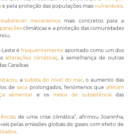
a
e pela proteção das populações mais
vulneráveis
.
estabelecer
mecanismos
mais concretos para a
parações
climáticas e a proteção das comunidades
rmou.
-Leste é
frequentemente
apontado como um dos
as
alterações climáticas
, à semelhança de outras
das Caraíbas.
estacou
a
subida do nível do mar
, o aumento das
odos de
seca
prolongados, fenómenos que
afetam
ça alimentar
e os
meios de subsistência
das
ências
de uma crise climática”, afirmou Joaninha,
veis pelas emissões globais de gases com efeito de
lizados
.