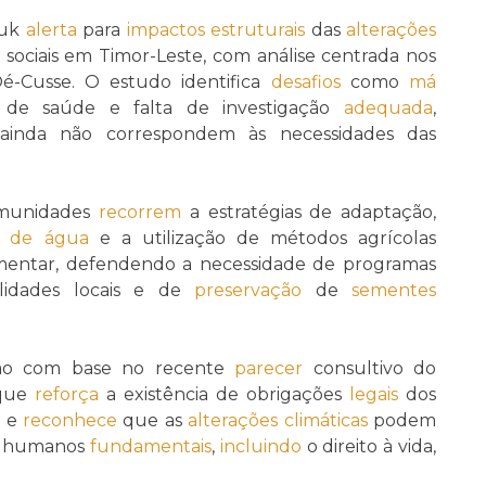
tuk
alerta
para
impactos estruturais
das
alterações
 sociais em Timor-Leste, com análise centrada nos
é-Cusse. O estudo identifica
desafios
como
má
os de saúde e falta de investigação
adequada
,
inda não correspondem às necessidades das
comunidades
recorrem
a estratégias de adaptação,
as de água
e a utilização de métodos agrícolas
mentar, defendendo a necessidade de programas
alidades locais e de
preservação
de
sementes
ição com base no recente
parecer
consultivo do
 que
reforça
a existência de obrigações
legais
dos
o
e
reconhece
que as
alterações climáticas
podem
os humanos
fundamentais
,
incluindo
o direito à vida,