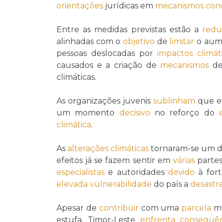
orientações
jurídicas em
mecanismos con
Entre as medidas previstas estão a
redu
alinhadas com o
objetivo
de
limitar
o aum
pessoas deslocadas por
impactos climát
causados e a criação de
mecanismos
d
climáticas.
As organizações juvenis
sublinham
que e
um momento
decisivo
no reforço do
climática
.
As
alterações climáticas
tornaram-se um d
efeitos já se fazem sentir em
várias
parte
especialistas
e autoridades
devido
à fort
elevada
vulnerabilidade
do país a
desastre
Apesar de
contribuir
com uma
parcela
mí
estufa, Timor-Leste
enfrenta
consequên