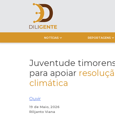
Skip
to
content
NOTÍCIAS
REPORTAGENS
Juventude timoren
para apoiar
resoluç
climática
Ouvir
19 de Maio, 2026
Rilijanto Viana