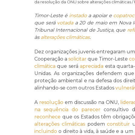
da resolução da ONU sobre alterações climáticas /
Timor-Leste é
instado
a apoiar e
copatroc
que será
votada
a 20 de maio em Nova I
Tribunal Internacional de Justiça, que
ref
às
alterações climáticas
.
Dez organizações juvenis entregaram u
Cooperação a
solicitar
que Timor-Leste
co
climática
que será
apreciada
esta quarta-
Unidas. As organizações defendem qu
proteção ambiental e na defesa dos dir
alinhando-se com outros Estados
vulnerá
A
resolução
em discussão na ONU,
lidera
na sequência do
parecer
consultivo d
reconhece
que os Estados têm obrigaç
alterações climáticas
podem
constituir
incluindo
o direito à vida, à saúde e a u