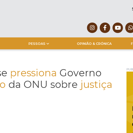
PESSOAS
OPINIÃO & CRÓNICA
F
se
pressiona
Governo
PUB
ão
da ONU sobre
justiça