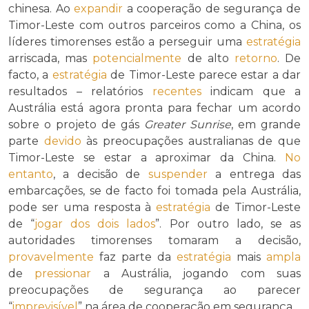
chinesa. Ao
expandir
a cooperação de segurança de
Timor-Leste com outros parceiros como a China, os
líderes timorenses estão a perseguir uma
estratégia
arriscada, mas
potencialmente
de alto
retorno
. De
facto, a
estratégia
de Timor-Leste parece estar a dar
resultados – relatórios
recentes
indicam que a
Austrália está agora pronta para fechar um acordo
sobre o projeto de gás
Greater Sunrise
, em grande
parte
devido
às preocupações australianas de que
Timor-Leste se estar a aproximar da China.
No
entanto
, a decisão de
suspender
a entrega das
embarcações, se de facto foi tomada pela Austrália,
pode ser uma resposta à
estratégia
de Timor-Leste
de “
jogar dos dois lados
”. Por outro lado, se as
autoridades timorenses tomaram a decisão,
provavelmente
faz parte da
estratégia
mais
ampla
de
pressionar
a Austrália, jogando com suas
preocupações de segurança ao parecer
“
imprevisível
” na área de cooperação em segurança.