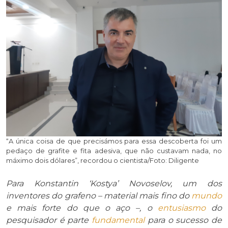
“A única coisa de que precisámos para essa descoberta foi um
pedaço de grafite e fita adesiva, que não custavam nada, no
máximo dois dólares”, recordou o cientista/Foto: Diligente
Para Konstantin ‘Kostya’ Novoselov, um dos
inventores do grafeno – material mais fino do
mundo
e mais forte do que o aço –, o
entusiasmo
do
pesquisador é parte
fundamental
para o sucesso de