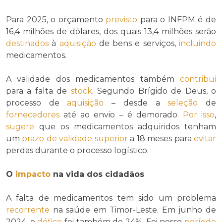
Para 2025, o orçamento
previsto
para o INFPM é de
16,4 milhões de dólares, dos quais 13,4 milhões serão
destinados
à
aquisição
de bens e serviços,
incluindo
medicamentos.
A validade dos medicamentos também
contribui
para a falta de
stock
. Segundo Brígido de Deus, o
processo de
aquisição
– desde a
seleção
de
fornecedores
até ao envio – é demorado.
Por isso
,
sugere
que os medicamentos adquiridos tenham
um
prazo de validade
superior
a 18 meses para
evitar
perdas durante o processo logístico.
O
impacto
na vida dos cidadãos
A falta de medicamentos tem sido um problema
recorrente
na saúde em Timor-Leste. Em junho de
2024, o
défice
foi também de 24%. Foi nesse
período