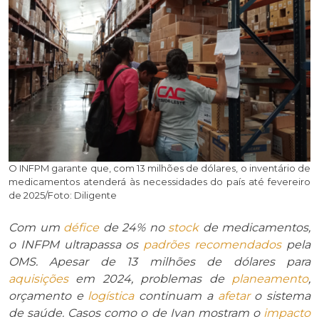
O INFPM garante que, com 13 milhões de dólares, o inventário de
medicamentos atenderá às necessidades do país até fevereiro
de 2025/Foto: Diligente
Com um
défice
de 24% no
stock
de medicamentos,
o INFPM ultrapassa os
padrões
recomendados
pela
OMS. Apesar de 13 milhões de dólares para
aquisições
em 2024, problemas de
planeamento
,
orçamento e
logística
continuam a
afetar
o sistema
de saúde. Casos como o de Ivan mostram o
impacto