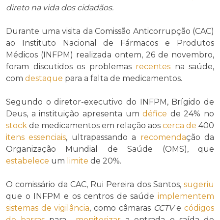
direto na vida dos cidadãos.
Durante uma visita da Comissão Anticorrupção (CAC)
ao Instituto Nacional de Fármacos e Produtos
Médicos (INFPM) realizada ontem, 26 de novembro,
foram discutidos os problemas
recentes
na saúde,
com
destaque
para a falta de medicamentos.
Segundo o diretor-executivo do INFPM, Brígido de
Deus, a instituição apresenta um
défice
de 24% no
stock
de medicamentos em relação aos
cerca de
400
itens
essenciais
, ultrapassando a
recomenda
ção da
Organização Mundial de Saúde (OMS), que
estabelece
um
limite
de 20%.
O comissário da CAC, Rui Pereira dos Santos,
sugeriu
que o INFPM e os centros de saúde
implementem
sistemas de vigilância
, como câmaras
CCTV
e
códigos
de barras
para
monitorizar
a entrada e saída de