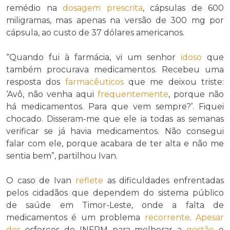
remédio na
dosagem prescrita
, cápsulas de 600
miligramas, mas apenas na versão de 300 mg por
cápsula, ao custo de 37 dólares americanos.
“Quando fui à farmácia, vi um senhor
idoso
que
também procurava medicamentos. Recebeu uma
resposta dos
farmacêuticos
que me deixou triste:
‘Avô, não venha aqui
frequentemente
, porque não
há medicamentos. Para que vem sempre?’. Fiquei
chocado. Disseram-me que ele ia todas as semanas
verificar se já havia medicamentos. Não consegui
falar com ele, porque acabara de ter alta e não me
sentia bem”, partilhou Ivan.
O caso de Ivan
reflete
as dificuldades enfrentadas
pelos cidadãos que dependem do sistema público
de saúde em Timor-Leste, onde a falta de
medicamentos é um problema
recorrente
.
Apesar
dos
esforços do INFPM para melhorar a
gestão
e