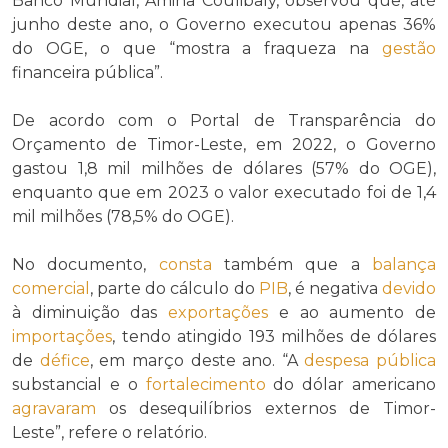
Banco Mundial, Amina Coulibaly, observou que, até
junho deste ano, o Governo executou apenas 36%
do OGE, o que “mostra a fraqueza na
gestão
financeira pública”.
De acordo com o Portal de Transparência do
Orçamento de Timor-Leste, em 2022, o Governo
gastou 1,8 mil milhões de dólares (57% do OGE),
enquanto que em 2023 o valor executado foi de 1,4
mil milhões (78,5% do OGE).
No documento,
consta
também que a
balança
comercial
, parte do cálculo do
PIB
, é negativa
devido
à diminuição das
exportações
e ao aumento de
importações
, tendo atingido 193 milhões de dólares
de
défice
, em março deste ano. “A
despesa pública
substancial e o
fortalecimento
do dólar americano
agravaram
os desequilíbrios externos de Timor-
Leste”, refere o relatório.