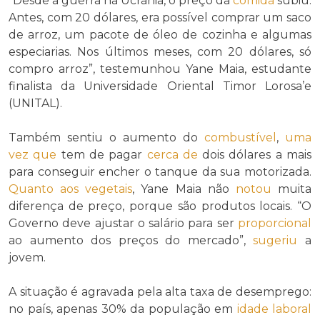
“Desde a guerra na Ucrânia, o preço da
comida
subiu.
Antes, com 20 dólares, era possível comprar um saco
de arroz, um pacote de óleo de cozinha e algumas
especiarias. Nos últimos meses, com 20 dólares, só
compro arroz”, testemunhou Yane Maia, estudante
finalista da Universidade Oriental Timor Lorosa’e
(UNITAL).
Também sentiu o aumento do
combustível
,
uma
vez que
tem de pagar
cerca de
dois dólares a mais
para conseguir encher o tanque da sua motorizada.
Quanto aos
vegetais
, Yane Maia não
notou
muita
diferença de preço, porque são produtos locais. “O
Governo deve ajustar o salário para ser
proporcional
ao aumento dos preços do mercado”,
sugeriu
a
jovem.
A situação é agravada pela alta taxa de desemprego:
no país, apenas 30% da população em
idade laboral